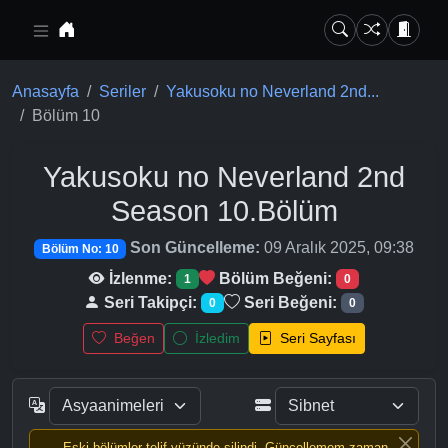
Ana içeriğe geç
Anasayfa
Seriler
Yakusoku no Neverland 2nd...
Bölüm 10
Yakusoku no Neverland 2nd
Season
10.Bölüm
Son Güncelleme:
09 Aralık 2025, 09:38
Bölüm No: 10
İzlenme:
Bölüm Beğeni:
1
0
Seri Takipçi:
Seri Beğeni:
0
0
Beğen
İzledim
Seri Sayfası
Eski bölümler telif yüzünde silindi, Güncellemem zaman