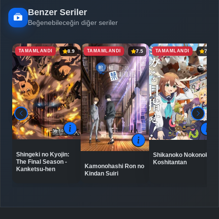
Benzer Seriler
Beğenebileceğin diğer seriler
TAMAMLANDI
TAMAMLANDI
TAMAMLANDI
8.9
7.5
7.0
Shingeki no Kyojin:
Shikanoko Nokonoko
The Final Season -
Koshitantan
Kamonohashi Ron no
Kanketsu-hen
Kindan Suiri