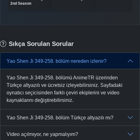
2nd Season
-
Bölüm No:
391 - 395
-
Bölüm No:
396 - 400
-
Bölüm No:
401 - 405
Sıkça Sorulan Sorular
-
Bölüm No:
406 - 410
-
Bölüm No:
411 - 415
Yao Shen Ji 349-258. bölüm nereden izlenir?
-
Bölüm No:
416 - 420
Yao Shen Ji 349-258. bölümü AnimeTR üzerinden
-
Bölüm No:
Türkçe altyazılı ve ücretsiz izleyebilirsiniz. Sayfadaki
421 - 425
oynatıcı seçicisinden farklı çeviri ekiplerini ve video
-
Bölüm No:
426 - 432
kaynaklarını değiştirebilirsiniz.
-
Bölüm No:
433 - 435
Yao Shen Ji 349-258. bölüm Türkçe altyazılı mı?
Video açılmıyor, ne yapmalıyım?