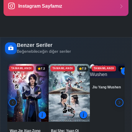
Instagram Sayfamız
-
Bölüm No:
271 - 286
-
Bölüm No:
287 - 296
-
Bölüm No:
297 - 306
-
Bölüm No:
307 - 316
Benzer Seriler
Beğenebileceğin diğer seriler
-
Bölüm No:
317 - 328
-
Bölüm No:
329 - 338
TAMAMLANDI
TAMAMLANDI
TAMAMLANDI
7.2
7.5
6.9
-
Bölüm No:
339 - 348
Jiu Yang Wushen
-
Bölüm No:
359 - 368
-
Bölüm No:
369 - 380
-
Bölüm No:
381 - 385
-
Bölüm No:
386 - 390
Bai She: Yuan Qi
Wan Jie Xian Zong