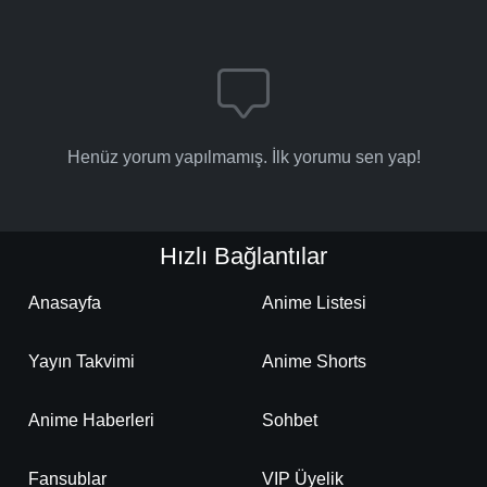
Henüz yorum yapılmamış. İlk yorumu sen yap!
Hızlı Bağlantılar
Anasayfa
Anime Listesi
Yayın Takvimi
Anime Shorts
Anime Haberleri
Sohbet
Fansublar
VIP Üyelik