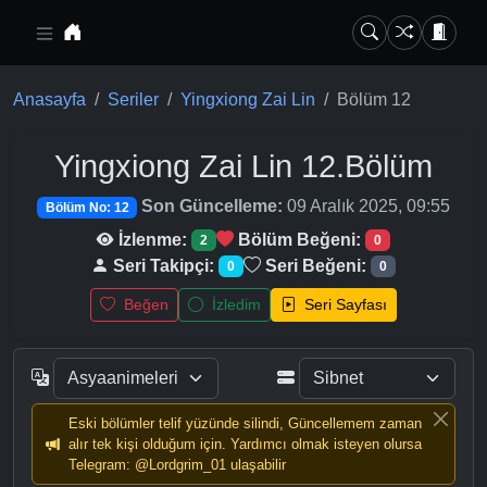
Ana içeriğe geç
Anasayfa
Seriler
Yingxiong Zai Lin
Bölüm 12
Yingxiong Zai Lin
12.Bölüm
Son Güncelleme:
09 Aralık 2025, 09:55
Bölüm No: 12
İzlenme:
Bölüm Beğeni:
2
0
Seri Takipçi:
Seri Beğeni:
0
0
Beğen
İzledim
Seri Sayfası
Eski bölümler telif yüzünde silindi, Güncellemem zaman
alır tek kişi olduğum için. Yardımcı olmak isteyen olursa
Telegram: @Lordgrim_01 ulaşabilir