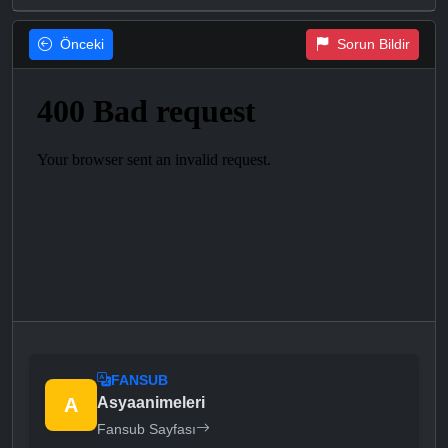
Önceki
Sorun Bildir
FANSUB
A
Asyaanimeleri
Fansub Sayfası