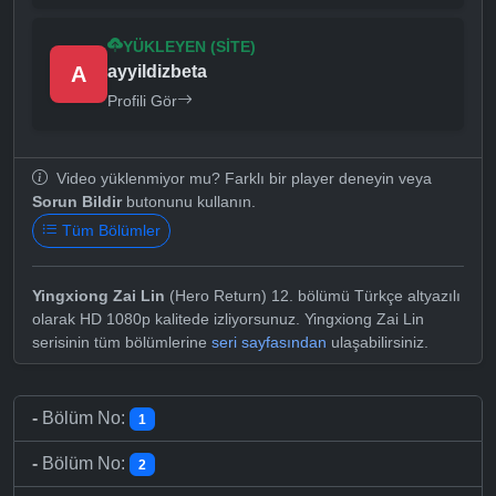
YÜKLEYEN (SITE)
A
ayyildizbeta
Profili Gör
Video yüklenmiyor mu? Farklı bir player deneyin veya
Sorun Bildir
butonunu kullanın.
Tüm Bölümler
Yingxiong Zai Lin
(Hero Return) 12. bölümü Türkçe altyazılı
olarak HD 1080p kalitede izliyorsunuz. Yingxiong Zai Lin
serisinin tüm bölümlerine
seri sayfasından
ulaşabilirsiniz.
-
Bölüm No:
1
-
Bölüm No:
2