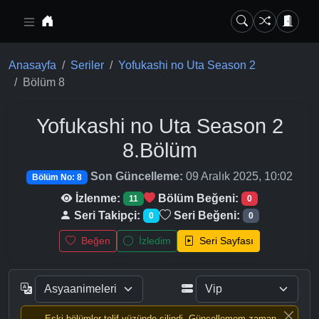
Ana içeriğe geç
Anasayfa
Seriler
Yofukashi no Uta Season 2
Bölüm 8
Yofukashi no Uta Season 2
8.Bölüm
Son Güncelleme:
09 Aralık 2025, 10:02
Bölüm No: 8
İzlenme:
Bölüm Beğeni:
11
0
Seri Takipçi:
Seri Beğeni:
0
0
Beğen
İzledim
Seri Sayfası
Eski bölümler telif yüzünde silindi, Güncellemem zaman