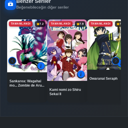
Benzer Seriler
Beğenebileceğin diğer seriler
TAMAMLANDI
TAMAMLANDI
TAMAMLANDI
7.2
7.9
7.3
Owaranai Seraph
Sankarea: Wagahai
mo... Zombie de Aru...
Kami nomi zo Shiru
Sekai II