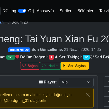
İng
Orj
Anasayfa
Seriler
Bölümler
Takv
n...
Bölüm 20
heng: Tai Yuan Xian Fu
20
Son Güncelleme:
21 Nisan 2026, 14:35
Bölüm No: 20
me:
Bölüm Beğeni:
Seri Takipçi:
Seri Be
120
1
12
Beğen
İzledim
Seri Sayfası
Player:
ncellemem zaman alır tek kişi olduğum için.
m: @Lordgrim_01 ulaşabilir