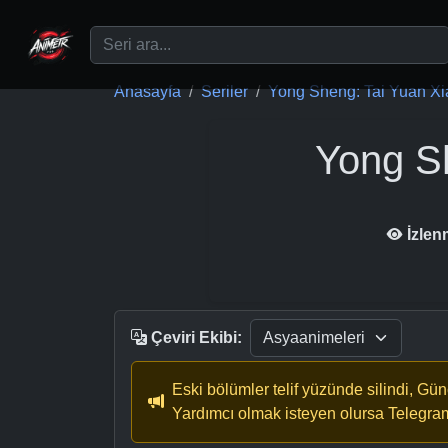
Ana içeriğe geç
Anasayfa
Seriler
Yong Sheng: Tai Yuan Xia
Yong S
İzlen
Çeviri Ekibi:
Eski bölümler telif yüzünde silindi, Gü
Yardımcı olmak isteyen olursa Telegra