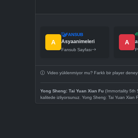
FANSUB
A
Asyaanimeleri
A
a
Fansub Sayfası
P
Video yüklenmiyor mu? Farklı bir player dene
Yong Sheng: Tai Yuan Xian Fu
(Immortality 5th
kalitede izliyorsunuz. Yong Sheng: Tai Yuan Xian 