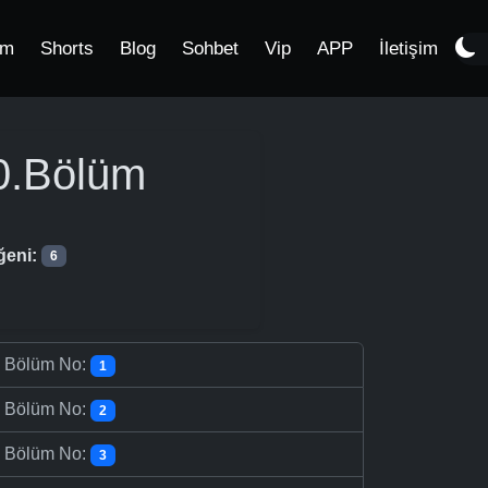
im
Shorts
Blog
Sohbet
Vip
APP
İletişim
.Bölüm
ğeni:
6
-
Bölüm No:
1
-
Bölüm No:
2
-
Bölüm No:
3