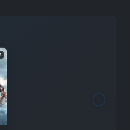
Final -
Bölüm No:
26
8