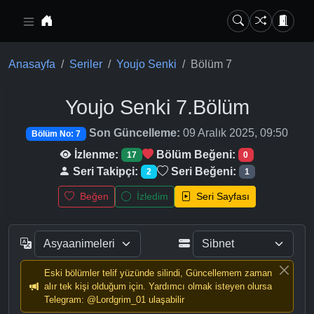
Ana içeriğe geç
Anasayfa
Seriler
Youjo Senki
Bölüm 7
Youjo Senki
7.Bölüm
Son Güncelleme:
09 Aralık 2025, 09:50
Bölüm No: 7
İzlenme:
Bölüm Beğeni:
17
0
Seri Takipçi:
Seri Beğeni:
2
1
Beğen
İzledim
Seri Sayfası
Eski bölümler telif yüzünde silindi, Güncellemem zaman
alır tek kişi olduğum için. Yardımcı olmak isteyen olursa
Telegram: @Lordgrim_01 ulaşabilir