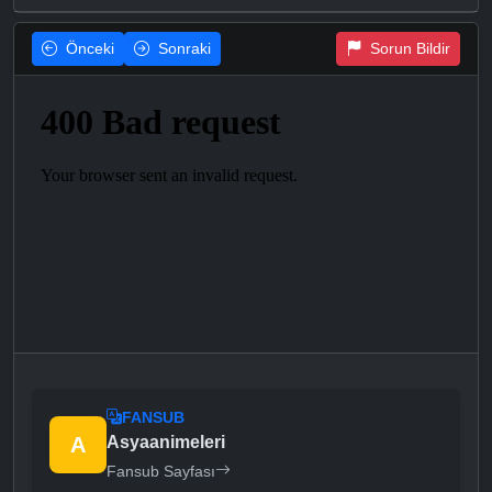
Önceki
Sonraki
Sorun Bildir
FANSUB
A
Asyaanimeleri
Fansub Sayfası