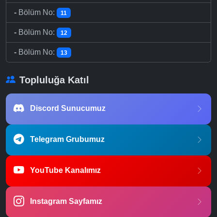
-
Bölüm No:
11
-
Bölüm No:
12
-
Bölüm No:
13
Topluluğa Katıl
Discord Sunucumuz
Telegram Grubumuz
YouTube Kanalımız
Instagram Sayfamız