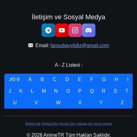
İletişim ve Sosyal Medya
Email:
fansubayyildiz@gmail.com
A - Z Listesi :
.#0-9
A
B
C
D
E
F
G
H
I
J
K
L
M
N
O
P
Q
R
S
T
U
V
W
X
Y
Z
Anime izle
Hentai Oku
Hentai Oku
manga oku
terea sigara
© 2026 AnimeTR Tüm Hakları Saklıdır.