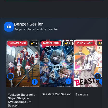
Benzer Seriler
Beğenebileceğin diğer seriler
TAMAMLANDI
TAMAMLANDI
TAMAMLANDI
7.9
7.8
7.8
Beastars 2nd Season
Beastars
Youkoso Jitsuryoku
Shijou Shugi no
Kyoushitsu e 3rd
Season