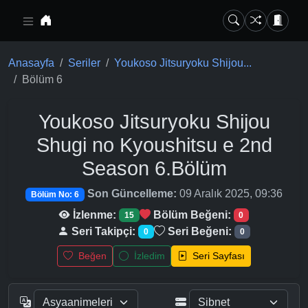
Ana içeriğe geç
Anasayfa
Seriler
Youkoso Jitsuryoku Shijou...
Bölüm 6
Youkoso Jitsuryoku Shijou
Shugi no Kyoushitsu e 2nd
Season
6.Bölüm
Son Güncelleme:
09 Aralık 2025, 09:36
Bölüm No: 6
İzlenme:
Bölüm Beğeni:
15
0
Seri Takipçi:
Seri Beğeni:
0
0
Beğen
İzledim
Seri Sayfası