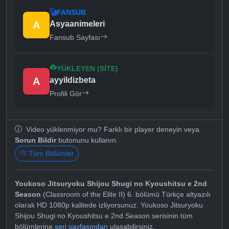
FANSUB
A
Asyaanimeleri
Fansub Sayfası
YÜKLEYEN (SITE)
A
ayyildizbeta
Profili Gör
Video yüklenmiyor mu? Farklı bir player deneyin veya
Sorun Bildir
butonunu kullanın.
Tüm Bölümler
Youkoso Jitsuryoku Shijou Shugi no Kyoushitsu e 2nd
Season
(Classroom of the Elite II) 6. bölümü Türkçe altyazılı
olarak HD 1080p kalitede izliyorsunuz. Youkoso Jitsuryoku
Shijou Shugi no Kyoushitsu e 2nd Season serisinin tüm
bölümlerine
seri sayfasından
ulaşabilirsiniz.