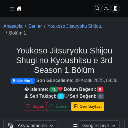
Ana içeriğe geç
Anasayfa
Seriler
Youkoso Jitsuryoku Shijou...
Bölüm 1
Youkoso Jitsuryoku Shijou
Shugi no Kyoushitsu e 3rd
Season
1.Bölüm
Son Güncelleme:
09 Aralık 2025, 09:36
Bölüm No: 1
İzlenme:
Bölüm Beğeni:
41
0
Seri Takipçi:
Seri Beğeni:
1
1
Beğen
İzledim
Seri Sayfası