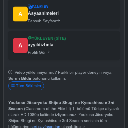
FANSUB
A
Asyaanimeleri
Fansub Sayfası
YÜKLEYEN (SITE)
A
ayyildizbeta
Profili Gör
Video yüklenmiyor mu? Farklı bir player deneyin veya
Sorun Bildir
butonunu kullanın.
Tüm Bölümler
Youkoso Jitsuryoku Shijou Shugi no Kyoushitsu e 3rd
Season
(Classroom of the Elite III) 1. bölümü Türkçe altyazılı
olarak HD 1080p kalitede izliyorsunuz. Youkoso Jitsuryoku
Shijou Shugi no Kyoushitsu e 3rd Season serisinin tüm
bölümlerine
seri sayfasından
ulaşabilirsiniz.