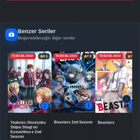
Benzer Seriler
Beğenebileceğin diğer seriler
TAMAMLANDI
TAMAMLANDI
TAMAMLANDI
8.1
7.8
7.8
Beastars 2nd Season
Youkoso Jitsuryoku
Beastars
Shijou Shugi no
Kyoushitsu e 2nd
Season