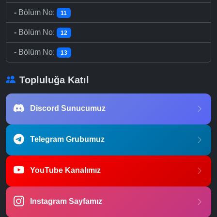
-
Bölüm No:
11
-
Bölüm No:
12
-
Bölüm No:
13
Topluluğa Katıl
Discord Sunucumuz
Telegram Grubumuz
YouTube Kanalımız
Instagram Sayfamız