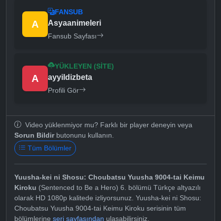
FANSUB
A
Asyaanimeleri
Fansub Sayfası
YÜKLEYEN (SITE)
A
ayyildizbeta
Profili Gör
Video yüklenmiyor mu? Farklı bir player deneyin veya
Sorun Bildir
butonunu kullanın.
Tüm Bölümler
Yuusha-kei ni Shosu: Choubatsu Yuusha 9004-tai Keimu
Kiroku
(Sentenced to Be a Hero) 6. bölümü Türkçe altyazılı
olarak HD 1080p kalitede izliyorsunuz. Yuusha-kei ni Shosu:
Choubatsu Yuusha 9004-tai Keimu Kiroku serisinin tüm
bölümlerine
seri sayfasından
ulaşabilirsiniz.