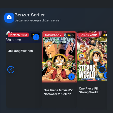
Benzer Seriler
Beğenebileceğin diğer seriler
TAMAMLANDI
TAMAMLANDI
TAMAMLANDI
6.9
7.1
8.0
Jiu Yang Wushen
One Piece Film:
One Piece Movie 05:
Strong World
Norowareta Seiken