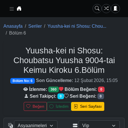
Ana içeriğe geç
Anasayfa
Seriler
Yuusha-kei ni Shosu: Chou...
Bölüm 6
Yuusha-kei ni Shosu:
Choubatsu Yuusha 9004-tai
Keimu Kiroku
6.Bölüm
Son Güncelleme:
12 Şubat 2026, 15:05
Bölüm No: 6
İzlenme:
Bölüm Beğeni:
360
0
Seri Takipçi:
Seri Beğeni:
0
0
Beğen
İzledim
Seri Sayfası