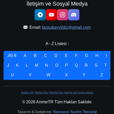
İletişim ve Sosyal Medya
Email:
fansubayyildiz@gmail.com
A - Z Listesi :
.#0-9
A
B
C
D
E
F
G
H
I
J
K
L
M
N
O
P
Q
R
S
T
U
V
W
X
Y
Z
Anime izle
Hentai Oku
Hentai Oku
manga oku
terea sigara
© 2026 AnimeTR Tüm Hakları Saklıdır.
Tasarım & Geliştirme:
Nanovore Yazılım Teknoloji