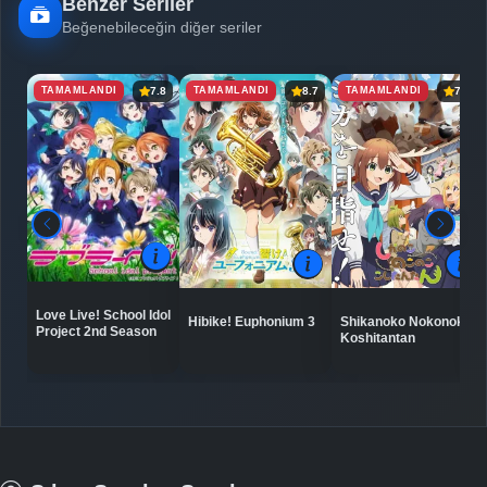
Benzer Seriler
Beğenebileceğin diğer seriler
TAMAMLANDI
TAMAMLANDI
TAMAMLANDI
7.8
8.7
7.0
Love Live! School Idol
Hibike! Euphonium 3
Shikanoko Nokonoko
Project 2nd Season
Koshitantan