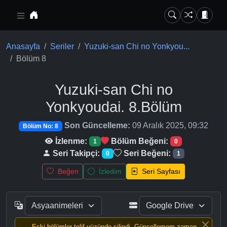
Ana içeriğe geç
Anasayfa
Seriler
Yuzuki-san Chi no Yonkyou...
Bölüm 8
Yuzuki-san Chi no
Yonkyoudai.
8.Bölüm
Son Güncelleme:
09 Aralık 2025, 09:32
Bölüm No: 8
İzlenme:
Bölüm Beğeni:
1
0
Seri Takipçi:
Seri Beğeni:
0
1
Beğen
İzledim
Seri Sayfası
Eski bölümler telif yüzünde silindi, Güncellemem zaman