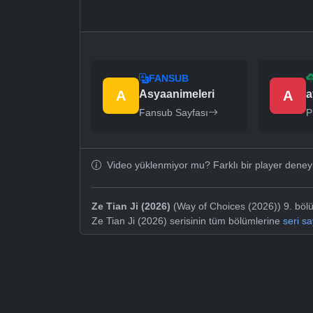
FANSUB
A
Asyaanimeleri
A
a
Fansub Sayfası
P
Video yüklenmiyor mu? Farklı bir player dene
Ze Tian Ji (2026)
(Way of Choices (2026)) 9. bölü
Ze Tian Ji (2026) serisinin tüm bölümlerine
seri s