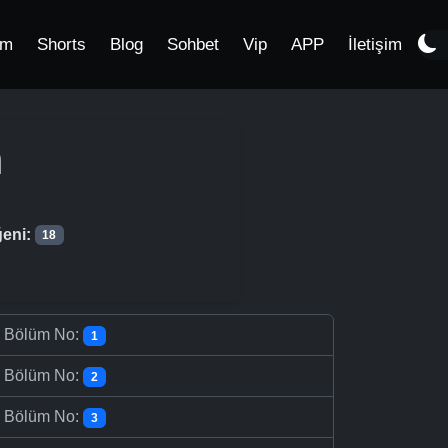
im
Shorts
Blog
Sohbet
Vip
APP
İletişim
m
eni:
18
-
Bölüm No:
1
-
Bölüm No:
2
-
Bölüm No:
3