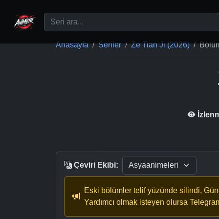
Ana içeriğe geç
Anasayfa
Seriler
Ze Tian Ji (2026)
Bölü
İzlen
Çeviri Ekibi:
Eski bölümler telif yüzünde silindi, Gü
Yardımcı olmak isteyen olursa Telegra