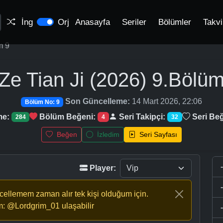
İng
Orj
Anasayfa
Seriler
Bölümler
Takv
m 9
Ze Tian Ji (2026)
9.Bölü
Son Güncelleme:
14 Mart 2026, 22:06
Bölüm No: 9
me:
Bölüm Beğeni:
Seri Takipçi:
Seri Beğ
284
4
32
Beğen
İzledim
Seri Sayfası
Player:
ncellemem zaman alır tek kişi olduğum için.
m: @Lordgrim_01 ulaşabilir