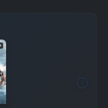
Final -
Bölüm No:
26
8