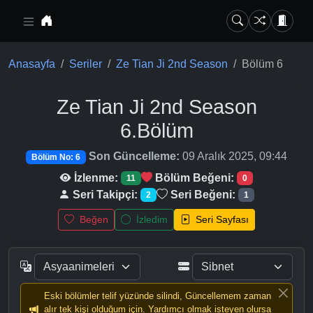
Ana içeriğe geç
Anasayfa
Seriler
Ze Tian Ji 2nd Season
Bölüm 6
Ze Tian Ji 2nd Season
6.Bölüm
Son Güncelleme:
09 Aralık 2025, 09:44
Bölüm No: 6
İzlenme:
Bölüm Beğeni:
11
0
Seri Takipçi:
Seri Beğeni:
2
1
Beğen
İzledim
Seri Sayfası
Eski bölümler telif yüzünde silindi, Güncellemem zaman
alır tek kişi olduğum için. Yardımcı olmak isteyen olursa