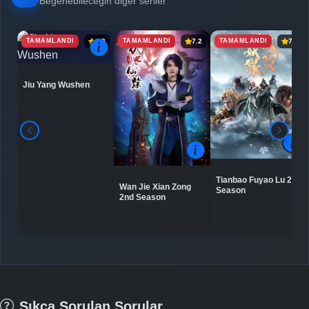
Beğenebileceğin diğer seriler
TAMAMLANDI
TAMAMLANDI
TAMAMLANDI
6.9
7.2
7.8
Jiu Yang Wushen
Tianbao Fuyao Lu 2nd
Wan Jie Xian Zong
Season
2nd Season
Sıkça Sorulan Sorular