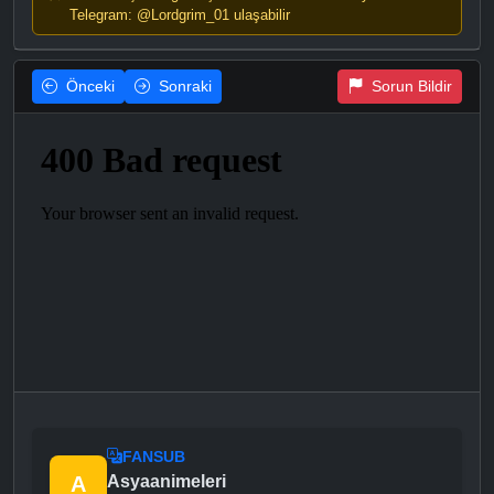
Telegram: @Lordgrim_01 ulaşabilir
Önceki
Sonraki
Sorun Bildir
FANSUB
A
Asyaanimeleri