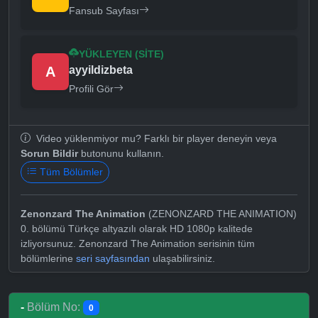
Fansub Sayfası
YÜKLEYEN (SITE)
A
ayyildizbeta
Profili Gör
Video yüklenmiyor mu? Farklı bir player deneyin veya
Sorun Bildir
butonunu kullanın.
Tüm Bölümler
Zenonzard The Animation
(ZENONZARD THE ANIMATION)
0. bölümü Türkçe altyazılı olarak HD 1080p kalitede
izliyorsunuz. Zenonzard The Animation serisinin tüm
bölümlerine
seri sayfasından
ulaşabilirsiniz.
-
Bölüm No:
0