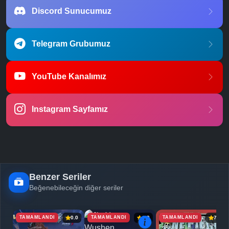
Discord Sunucumuz
Telegram Grubumuz
YouTube Kanalımız
Instagram Sayfamız
Benzer Seriler
Beğenebileceğin diğer seriler
TAMAMLANDI
TAMAMLANDI
TAMAMLANDI
0.0
6.9
7.1