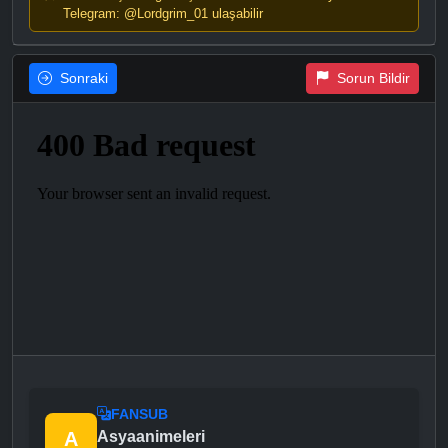
Telegram: @Lordgrim_01 ulaşabilir
Sonraki
Sorun Bildir
FANSUB
A
Asyaanimeleri