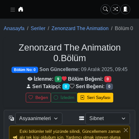
Ana içeriğe geç
Anasayfa
Seriler
Zenonzard The Animation
Bölüm 0
Zenonzard The Animation
0.Bölüm
Son Güncelleme:
09 Aralık 2025, 09:45
Bölüm No: 0
İzlenme:
Bölüm Beğeni:
9
0
Seri Takipçi:
Seri Beğeni:
0
0
Beğen
İzledim
Seri Sayfası
Eski bölümler telif yüzünde silindi, Güncellemem zaman
alır tek kişi olduğum için. Yardımcı olmak isteyen olursa