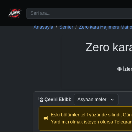
Ana içeriğe geç
Anasayfa
Seriler
Zero kara Hajimeru Mahou
Zero kar
İzl
Çeviri Ekibi:
Eski bölümler telif yüzünde silindi, Gü
Yardımcı olmak isteyen olursa Telegra