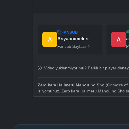
FANSUB
A
Asyaanimeleri
A
a
Fansub Sayfası
P
Video yüklenmiyor mu? Farklı bir player dene
Zero kara Hajimeru Mahou no Sho
(Grimoire of 
izliyorsunuz. Zero kara Hajimeru Mahou no Sho se