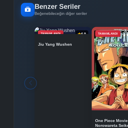
Benzer Seriler
Beğenebileceğin diğer seriler
TAMAMLANDI
6.9
TAMAMLANDI
Jiu Yang Wushen
One Piece Movie
Norowareta Seik