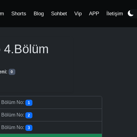
im
Shorts
Blog
Sohbet
Vip
APP
İletişim
o
4.Bölüm
eni:
0
-
Bölüm No:
1
-
Bölüm No:
2
-
Bölüm No:
3