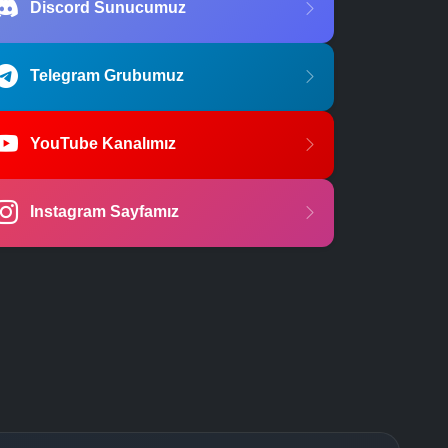
Discord Sunucumuz
Telegram Grubumuz
YouTube Kanalımız
Instagram Sayfamız