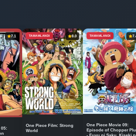
7.1
TAMAMLANDI
8.0
TAMAMLANDI
7.
One Piece Movie 09:
One Piece Film: Strong
 05:
Episode of Chopper Pl
World
en
- Fuyu ni Saku, Kiseki 