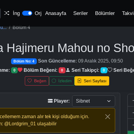
İng
Orj
Anasayfa
Seriler
Bölümler
Takv
...
Bölüm 4
a Hajimeru Mahou no Sh
Son Güncelleme:
09 Aralık 2025, 09:50
Bölüm No: 4
enme:
Bölüm Beğeni:
Seri Takipçi:
Seri Beğ
0
0
0
Beğen
İzledim
Seri Sayfası
Player:
ncellemem zaman alır tek kişi olduğum için.
m: @Lordgrim_01 ulaşabilir