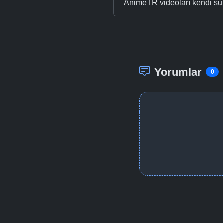
AnimeTR videoları kendi su
Yorumlar
0