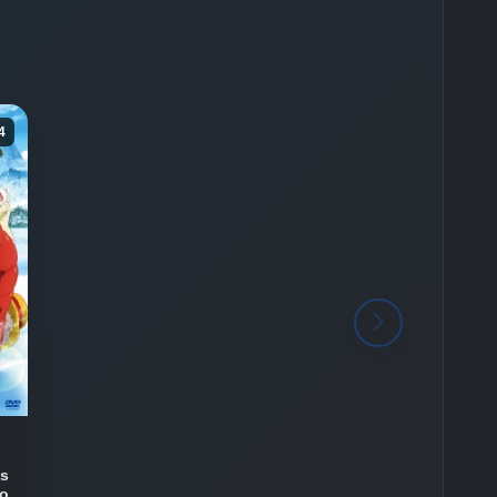
4
us
no