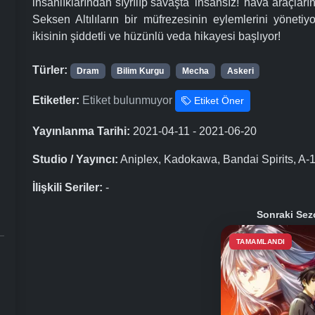
insanlıklarından sıyrılıp savaşta 'insansız!' hava araçlar
Seksen Altılıların bir müfrezesinin eylemlerini yöneti
ikisinin şiddetli ve hüzünlü veda hikayesi başlıyor!
Türler:
Dram
Bilim Kurgu
Mecha
Askeri
Etiketler:
Etiket bulunmuyor
Etiket Öner
Yayınlanma Tarihi:
2021-04-11 - 2021-06-20
Studio / Yayıncı:
Aniplex, Kadokawa, Bandai Spirits, A-1
İlişkili Seriler:
-
Sonraki Sez
TAMAMLANDI