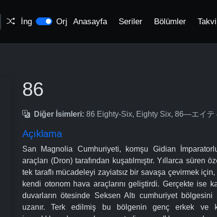
İng
Orj
Anasayfa
Seriler
Bölümler
Takv
86
Diğer İsimleri:
86 Eighty-Six, Eighty Six, 86
Açıklama
San Magnolia Cumhuriyeti, komşu Gidian İmparatorlu
araçları (Dron) tarafından kuşatılmıştır. Yıllarca süren
tek taraflı mücadeleyi zayiatsız bir savaşa çevirmek için
kendi otonom hava araçlarını geliştirdi. Gerçekte ise k
duvarların ötesinde Seksen Altı cumhuriyet bölgesini
uzanır. Terk edilmiş bu bölgenin genç erkek ve k