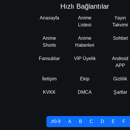
Hızlı Bağlantılar
Anasayfa
Anime
Yayın
Listesi
Takvimi
Anime
Anime
Sohbet
Shorts
Haberleri
Fansublar
VIP Üyelik
Android
APP
İletişim
Ekip
Gizlilik
KVKK
DMCA
Şartlar
.#0-9
A
B
C
D
E
F