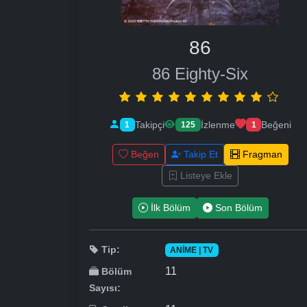
86
86 Eighty-Six
Takipçi
İzlenme
Beğeni
1
125
1
Beğen
Takip Et
Fragman
Listeye Ekle
İlk Bölüm
Son Bölüm
Tip:
ANIME | TV
11
Bölüm
Sayısı: