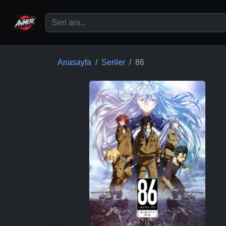
Ana içeriğe geç
Anasayfa
Seriler
86