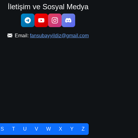
İletişim ve Sosyal Medya
Email:
fansubayyildiz@gmail.com
S
T
U
V
W
X
Y
Z