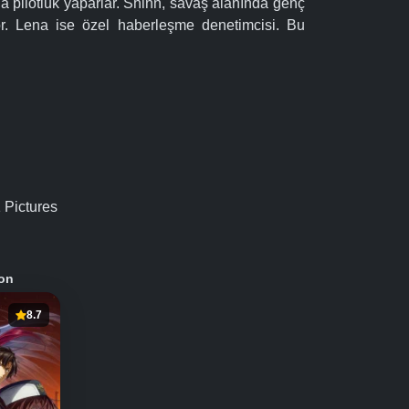
ına pilotluk yaparlar. Shinn, savaş alanında genç
yor. Lena ise özel haberleşme denetimcisi. Bu
 Pictures
on
8.7