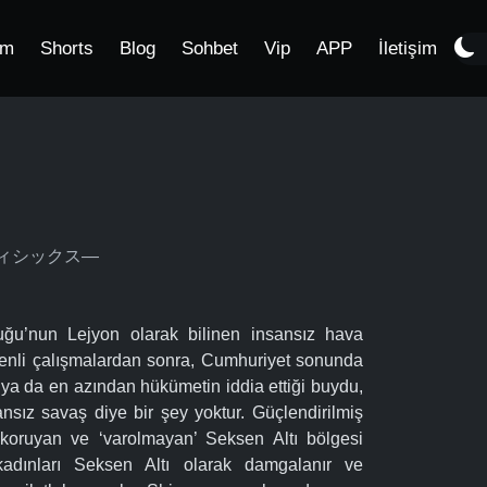
im
Shorts
Blog
Sohbet
Vip
APP
İletişim
―エイティシックス―
ğu’nun Lejyon olarak bilinen insansız hava
 özenli çalışmalardan sonra, Cumhuriyet sonunda
, ya da en azından hükümetin iddia ettiği buydu,
ansız savaş diye bir şey yoktur. Güçlendirilmiş
 koruyan ve ‘varolmayan’ Seksen Altı bölgesi
adınları Seksen Altı olarak damgalanır ve