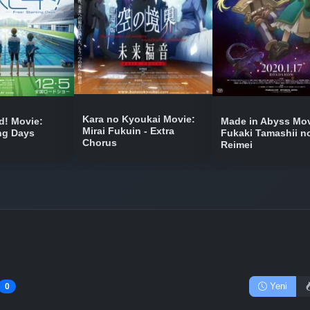
Bölüm No: 8
Bölüm No: 9
Bölüm No: 10
Kara no Kyoukai Movie:
Made in Abyss Mov
! Movie:
Mirai Fukuin - Extra
Fukaki Tamashii n
ing Days
Chorus
Reimei
Bölüm No: 11
Yeni
0