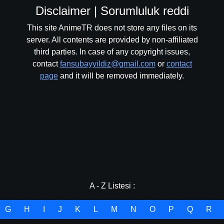
Disclaimer | Sorumluluk reddi
This site AnimeTR does not store any files on its
server. All contents are provided by non-affiliated
third parties. In case of any copyright issues,
contact
fansubayyildiz@gmail.com
or
contact
page
and it will be removed immediately.
A - Z Listesi :
G
H
I
J
K
L
M
N
O
P
Q
R