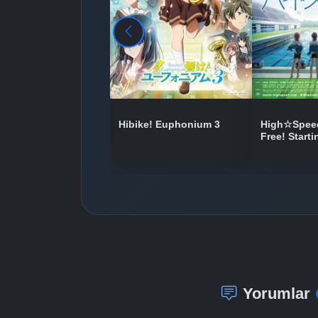
Hibike! Euphonium 3
High☆Speed
Free! Start
Yorumlar