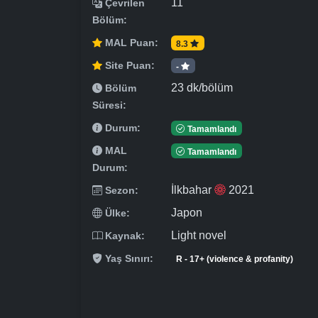
11
Çevrilen
Bölüm:
MAL Puan:
8.3
Site Puan:
-
23 dk/bölüm
Bölüm
Süresi:
Durum:
Tamamlandı
MAL
Tamamlandı
Durum:
İlkbahar
2021
Sezon:
Japon
Ülke:
Light novel
Kaynak:
Yaş Sınırı:
R - 17+ (violence & profanity)