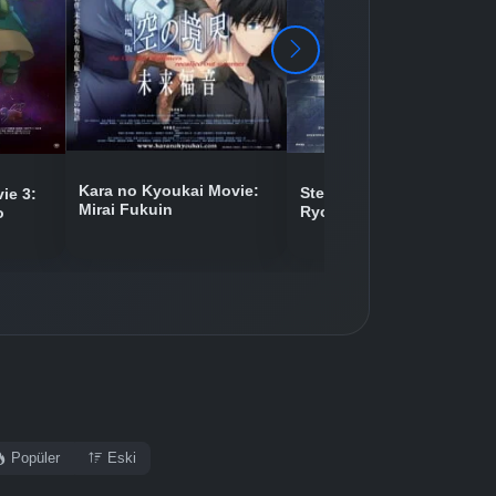
Detaylar
İzle
Detaylar
İzle
Detaylar
İzle
Kara no Kyoukai Movie:
Steins;Gate Movie: Fuka
ie 3:
Mirai Fukuin
Ryouiki no Déjà vu
o
Detaylar
İzle
Popüler
Eski