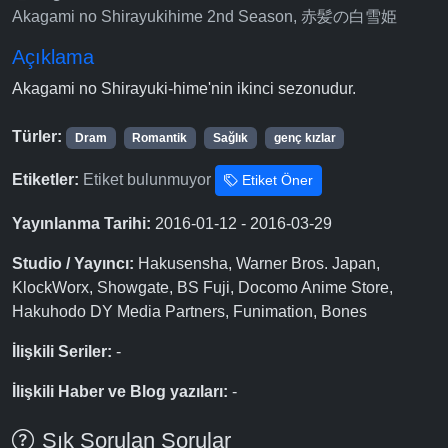
Akagami no Shirayukihime 2nd Season, 赤髪の白雪姫
Açıklama
Akagami no Shirayuki-hime'nin ikinci sezonudur.
Türler:
Dram
Romantik
Sağlık
genç kızlar
Etiketler:
Etiket bulunmuyor
Etiket Öner
Yayınlanma Tarihi:
2016-01-12 - 2016-03-29
Studio / Yayıncı:
Hakusensha, Warner Bros. Japan,
KlockWorx, Showgate, BS Fuji, Docomo Anime Store,
Hakuhodo DY Media Partners, Funimation, Bones
İlişkili Seriler:
-
İlişkili Haber ve Blog yazıları:
-
Sık Sorulan Sorular