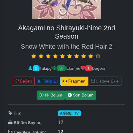
Akagami no Shirayuki-hime 2nd
Season
Snow White with the Red Hair 2
Takipçi
İzlenme
Beğeni
1
58
1
Beğen
Takip Et
Fragman
Listeye Ekle
İlk Bölüm
Son Bölüm
Tip:
ANIME | TV
12
Bölüm Sayısı:
12
Çevrilen Bölüm: