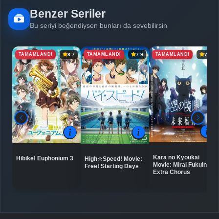
Benzer Seriler
Detaylar
İzle
Bölüm No: 6
Bu seriyi beğendiysen bunları da sevebilirsin
TAMAMLANDI
TAMAMLANDI
TAMAMLANDI
8.7
7.9
7.4
Detaylar
İzle
Bölüm No: 7
Detaylar
İzle
Bölüm No: 8
Detaylar
İzle
Bölüm No: 9
Kara no Kyoukai
Hibike! Euphonium 3
High☆Speed! Movie:
Detaylar
Movie: Mirai Fukuin -
İzle
Free! Starting Days
Bölüm No: 10
Extra Chorus
Detaylar
İzle
Bölüm No: 11