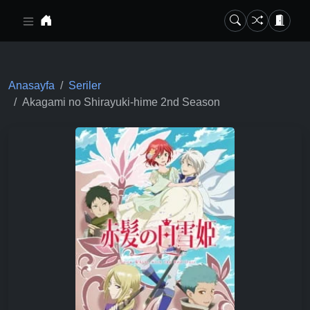
Ana içeriğe geç
Anasayfa
Seriler
Akagami no Shirayuki-hime 2nd Season