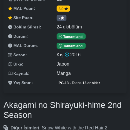
MAL Puan:
8.0
Site Puan:
-
24 dk/bölüm
Bölüm Süresi:
Durum:
Tamamlandı
MAL Durum:
Tamamlandı
Kış
2016
Sezon:
Japon
Ülke:
Manga
Kaynak:
Yaş Sınırı:
PG-13 - Teens 13 or older
Akagami no Shirayuki-hime 2nd
Season
Diğer İsimleri:
Snow White with the Red Hair 2,