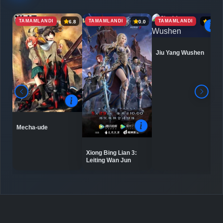
TAMAMLANDI
TAMAMLANDI
TAMAMLANDI
6.8
0.0
6.9
Detaylar
İzle
Bölüm No: 6
Jiu Yang Wushen
Detaylar
İzle
Bölüm No: 7
Detaylar
İzle
Bölüm No: 8
Mecha-ude
Detaylar
İzle
Bölüm No: 9
Xiong Bing Lian 3:
Leiting Wan Jun
Detaylar
İzle
Bölüm No: 10
Detaylar
İzle
Bölüm No: 11