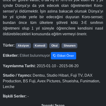
içinde Dünya’yı da yok edecek olan öğretmenleri Koro-
sensei’yi öldürmektir. İşin aslına bakacak olursak Dünya’yı
bir yıl içinde yerle bir edeceğini duyuran Koro-sensei;
bundan önce tüm ülkelere şöhreti kötü 3-E sınıfının
öğretmeni olup 1 yıl süreyle öğrencilere kendisini nasıl
öldürebilecekleri konusunda eğitim vermeyi önerir.
Türler:
Aksiyon
Komedi
Okul
Shounen
Etiketler:
Etiket bulunmuyor
Etiket Öner
Yayınlanma Tarihi:
2015-01-10 - 2015-06-20
Studio / Yayıncı:
Dentsu, Studio Hibari, Fuji TV, DAX
Production, BS Fuji, Avex Pictures, Shueisha, Funimation,
Lerche
İlişkili Seriler:
-
Sonraki Sezon