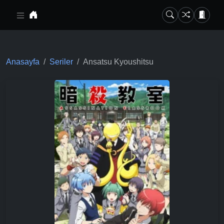
Ana içeriğe geç
Anasayfa
Seriler
Ansatsu Kyoushitsu