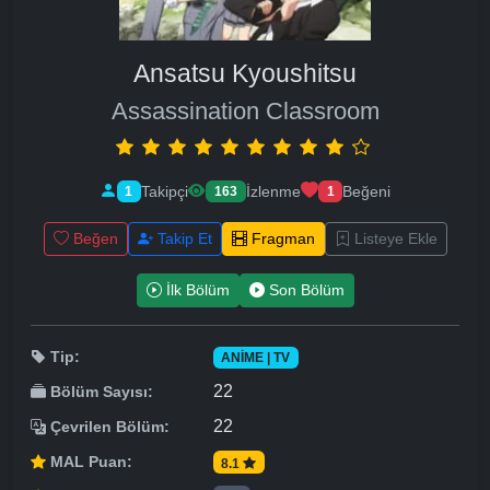
Ansatsu Kyoushitsu
Assassination Classroom
Takipçi
İzlenme
Beğeni
1
163
1
Beğen
Takip Et
Fragman
Listeye Ekle
İlk Bölüm
Son Bölüm
Tip:
ANIME | TV
22
Bölüm Sayısı:
22
Çevrilen Bölüm:
MAL Puan:
8.1