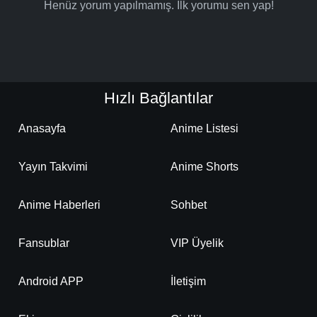
Henüz yorum yapılmamış. İlk yorumu sen yap!
Detaylar
İzle
Bölüm No: 18
Detaylar
İzle
Bölüm No: 19
Hızlı Bağlantılar
Detaylar
İzle
Bölüm No: 20
Anasayfa
Anime Listesi
Yayın Takvimi
Anime Shorts
Detaylar
İzle
Bölüm No: 21
Anime Haberleri
Sohbet
Detaylar
İzle
Bölüm No: 22
Fansublar
VIP Üyelik
Android APP
İletişim