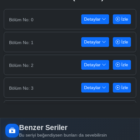
Detaylar
İzle
Bölüm No: 0
Detaylar
İzle
Bölüm No: 1
Detaylar
İzle
Bölüm No: 2
Detaylar
İzle
Bölüm No: 3
Detaylar
İzle
Bölüm No: 4
Benzer Seriler
Detaylar
İzle
Bölüm No: 5
Bu seriyi beğendiysen bunları da sevebilirsin