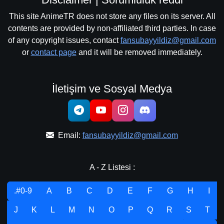
This site AnimeTR does not store any files on its server. All
contents are provided by non-affiliated third parties. In case
of any copyright issues, contact
fansubayyildiz@gmail.com
or
contact page
and it will be removed immediately.
İletişim ve Sosyal Medya
Email:
fansubayyildiz@gmail.com
A - Z Listesi :
.#0-9
A
B
C
D
E
F
G
H
I
J
K
L
M
N
O
P
Q
R
S
T