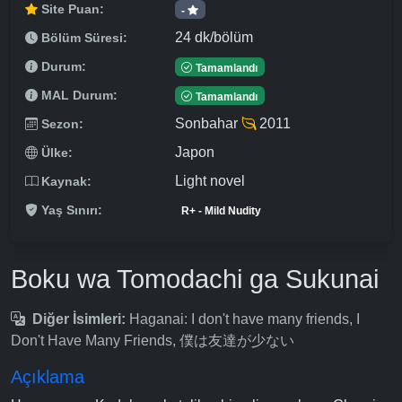
Site Puan:
-
24 dk/bölüm
Bölüm Süresi:
Durum:
Tamamlandı
MAL Durum:
Tamamlandı
Sonbahar
2011
Sezon:
Japon
Ülke:
Light novel
Kaynak:
Yaş Sınırı:
R+ - Mild Nudity
Boku wa Tomodachi ga Sukunai
Diğer İsimleri:
Haganai: I don't have many friends, I
Don't Have Many Friends, 僕は友達が少ない
Açıklama