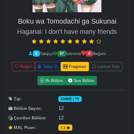
Boku wa Tomodachi ga Sukunai
Haganai: I don't have many friends
Takipçi
İzlenme
Beğeni
0
87
0
Beğen
Takip Et
Fragman
Listeye Ekle
İlk Bölüm
Son Bölüm
Tip:
ANIME | TV
12
Bölüm Sayısı:
12
Çevrilen Bölüm:
MAL Puan:
7.1