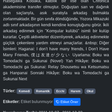
Hasegawa Kodaka, katolik bir lise olan Chronica
akademisine transfer olmuştur. Doğuştan sarı ve dağınık
olan saçlarıyla, asık suratıyla arkadaş bulmakta
zorlanmaktadır. Bir gün sınıfa döndüğünde, Yozora Mikazuki
adlı sınıf arkadaşının kendi kendine konuştuğunu görür. İkili
arkadaş edinmek için "Komşular kulübü" isimli bir kulüp
kurarlar. Çeşitli aktiveteler düzenliyerek, arkadaş edinmekte
güçlük çekenlere yardım etmeyi amaçlarlar. &nbsp; Diğer
İsimleri: Haganai: I don't have many friends, I Don't Have
Many Friends, 僕は友達が少ない Uyarlama: Boku wa
Tomodachi ga Sukunai (Novel) Yan Hikâye: Boku wa
Tomodachi ga Sukunai: Relay Shousetsu wa Ketsumatsu
ga Hanpanai Sonraki Hikâye: Boku wa Tomodachi ga
Sukunai Next
Türler:
Komedi
Romantik
Ecchi
Harem
Okul
Etiketler:
Etiket bulunmuyor
Etiket Öner