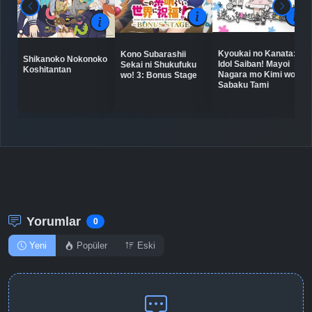
Detaylar
İzle
Bölüm No: 8
Kyoukai no Kanata:
Kono Subarashii
Shikanoko Nokonoko
Idol Saiban! Mayoi
Sekai ni Shukufuku
Detaylar
İzle
Koshitantan
Bölüm No: 9
Nagara mo Kimi wo
wo! 3: Bonus Stage
Sabaku Tami
Detaylar
İzle
Bölüm No: 10
Detaylar
İzle
Bölüm No: 11
Yorumlar
Detaylar
İzle
0
Bölüm No: 12
Yeni
Popüler
Eski