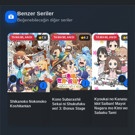
Benzer Seriler
Beğenebileceğin diğer seriler
TAMAMLANDI
TAMAMLANDI
TAMAMLANDI
7.0
8.2
6.5
Kyoukai no Kanata:
Kono Subarashii
Shikanoko Nokonoko
Idol Saiban! Mayoi
Sekai ni Shukufuku
Koshitantan
Nagara mo Kimi wo
wo! 3: Bonus Stage
Sabaku Tami