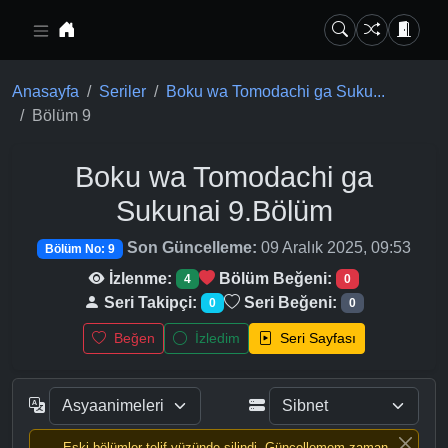
Ana içeriğe geç
Anasayfa
Seriler
Boku wa Tomodachi ga Suku...
Bölüm 9
Boku wa Tomodachi ga
Sukunai
9.Bölüm
Son Güncelleme:
09 Aralık 2025, 09:53
Bölüm No: 9
İzlenme:
Bölüm Beğeni:
4
0
Seri Takipçi:
Seri Beğeni:
0
0
Beğen
İzledim
Seri Sayfası
Eski bölümler telif yüzünde silindi, Güncellemem zaman