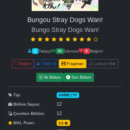
Bungou Stray Dogs Wan!
Bungo Stray Dogs Wan!
Takipçi
İzlenme
Beğeni
1
91
0
Beğen
Takip Et
Fragman
Listeye Ekle
İlk Bölüm
Son Bölüm
Tip:
ANIME | TV
12
Bölüm Sayısı:
12
Çevrilen Bölüm:
MAL Puan:
8.0