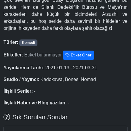
Çok sevilen Bungou Stray Dogs'un huzurlu günleri bu
seride. Hem de Silahlı Dedektiflik Bürosu ve Mafya'nın
karakterleri daha küçük bir biçimdeler! Atsushi ve
arkadaşları, bu hoş seride daha sevimli bir hâldeler ve
orijinal hikayeden daha farklı olaylara şahit olacağız!
Türler:
Komedi
Etiketler:
Etiket bulunmuyor
Etiket Öner
Yayınlanma Tarihi:
2021-01-13 - 2021-03-31
Studio / Yayıncı:
Kadokawa, Bones, Nomad
İlişkili Seriler:
-
İlişkili Haber ve Blog yazıları:
-
Sık Sorulan Sorular