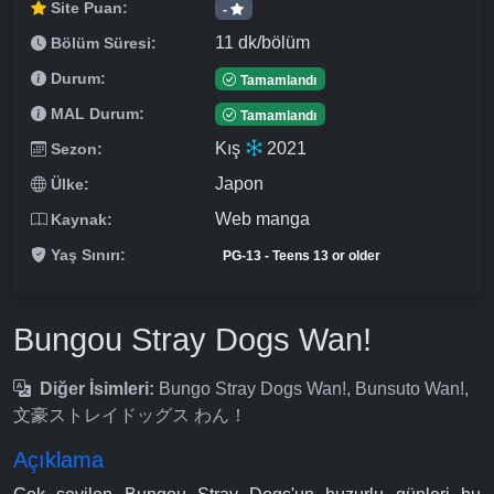
Site Puan:
-
11 dk/bölüm
Bölüm Süresi:
Durum:
Tamamlandı
MAL Durum:
Tamamlandı
Kış
2021
Sezon:
Japon
Ülke:
Web manga
Kaynak:
Yaş Sınırı:
PG-13 - Teens 13 or older
Bungou Stray Dogs Wan!
Diğer İsimleri:
Bungo Stray Dogs Wan!, Bunsuto Wan!,
文豪ストレイドッグス わん！
Açıklama