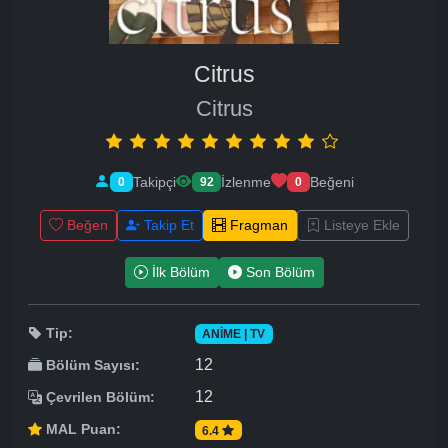
Citrus
Citrus
Takipçi
İzlenme
Beğeni
0
92
0
Beğen
Takip Et
Fragman
Listeye Ekle
İlk Bölüm
Son Bölüm
Tip:
ANIME | TV
12
Bölüm Sayısı:
12
Çevrilen Bölüm:
MAL Puan:
6.4