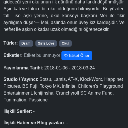
gideceği yeni okulunun ilk gününü daha farklı düşünmüştür.
Aşırı katı ve tutucu bir okul olduğunu bilmiyordur. Bu yüzden
tatlı lise aşkı yerine, okul konseyi başkanı Mei ile fikir
ayrılığına düşer— Mei, aslında onun üvey kız kardeşidir. Ve
nefret ile aşkın o kadar uzak olmadığını öğrenecektir.
Türler:
Dram
Girls Love
Okul
Etiketler:
Etiket bulunmuyor
Etiket Öner
Yayınlanma Tarihi:
2018-01-06 - 2018-03-24
Studio / Yayıncı:
Sotsu, Lantis, AT-X, KlockWorx, Happinet
Pictures, BS Fuji, Tokyo MX, Infinite, Children's Playground
Entertainment, Ichijinsha, Crunchyroll SC Anime Fund,
Funimation, Passione
İlişkili Seriler:
-
İlişkili Haber ve Blog yazıları:
-