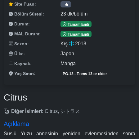
Site Puan:
-
23 dk/bölüm
Bölüm Süresi:
Durum:
Tamamlandı
MAL Durum:
Tamamlandı
Kış
2018
Sezon:
Japon
Ülke:
Manga
Kaynak:
Yaş Sınırı:
PG-13 - Teens 13 or older
Citrus
Diğer İsimleri:
Citrus, シトラス
Açıklama
Süslü Yuzu annesinin yeniden evlenmesinden sonra