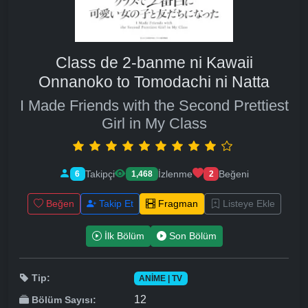
Class de 2-banme ni Kawaii
Onnanoko to Tomodachi ni Natta
I Made Friends with the Second Prettiest
Girl in My Class
Takipçi
İzlenme
Beğeni
6
1,468
2
Beğen
Takip Et
Fragman
Listeye Ekle
İlk Bölüm
Son Bölüm
Tip:
ANIME | TV
12
Bölüm Sayısı: