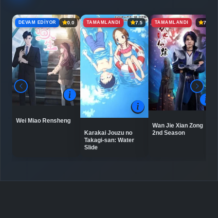
DEVAM EDIYOR
TAMAMLANDI
TAMAMLANDI
0.0
7.5
7.2
Detaylar
İzle
Bölüm No: 7
Detaylar
İzle
Bölüm No: 8
Detaylar
İzle
Bölüm No: 9
Wei Miao Rensheng
Wan Jie Xian Zong
Detaylar
İzle
Karakai Jouzu no
2nd Season
Bölüm No: 10
Takagi-san: Water
Slide
Detaylar
İzle
Bölüm No: 11
Final
Detaylar
İzle
Bölüm No: 12