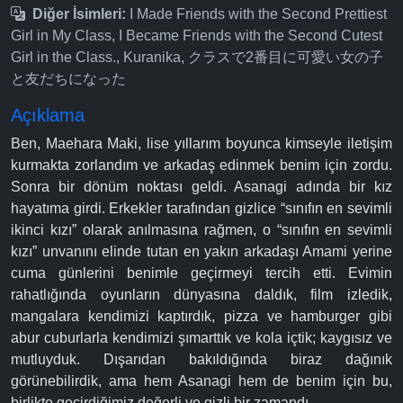
Diğer İsimleri:
I Made Friends with the Second Prettiest
Girl in My Class, I Became Friends with the Second Cutest
Girl in the Class., Kuranika, クラスで2番目に可愛い女の子
と友だちになった
Açıklama
Ben, Maehara Maki, lise yıllarım boyunca kimseyle iletişim
kurmakta zorlandım ve arkadaş edinmek benim için zordu.
Sonra bir dönüm noktası geldi. Asanagi adında bir kız
hayatıma girdi. Erkekler tarafından gizlice “sınıfın en sevimli
ikinci kızı” olarak anılmasına rağmen, o “sınıfın en sevimli
kızı” unvanını elinde tutan en yakın arkadaşı Amami yerine
cuma günlerini benimle geçirmeyi tercih etti. Evimin
rahatlığında oyunların dünyasına daldık, film izledik,
mangalara kendimizi kaptırdık, pizza ve hamburger gibi
abur cuburlarla kendimizi şımarttık ve kola içtik; kaygısız ve
mutluyduk. Dışarıdan bakıldığında biraz dağınık
görünebilirdik, ama hem Asanagi hem de benim için bu,
birlikte geçirdiğimiz değerli ve gizli bir zamandı.