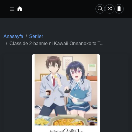
Ana içeriğe geç
Anasayfa
Seriler
Class de 2-banme ni Kawaii Onnanoko to T...