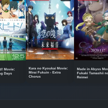
Bölüm No: 8
Bölüm No: 9
Bölüm No: 10
Bölüm No: 11
Kara no Kyoukai Movie:
Made in Abyss Mov
! Movie:
Mirai Fukuin - Extra
Fukaki Tamashii n
ing Days
Chorus
Reimei
Bölüm No: 12
Bölüm No: 13