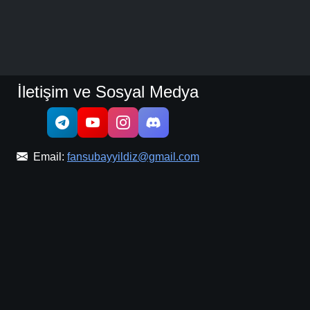
Detaylar
İzle
Detaylar
İzle
İletişim ve Sosyal Medya
Detaylar
İzle
Email:
fansubayyildiz@gmail.com
Detaylar
İzle
Detaylar
İzle