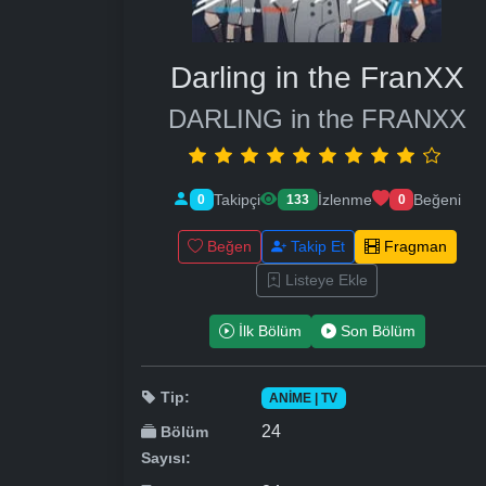
Darling in the FranXX
DARLING in the FRANXX
Takipçi
İzlenme
Beğeni
0
133
0
Beğen
Takip Et
Fragman
Listeye Ekle
İlk Bölüm
Son Bölüm
Tip:
ANIME | TV
24
Bölüm
Sayısı: