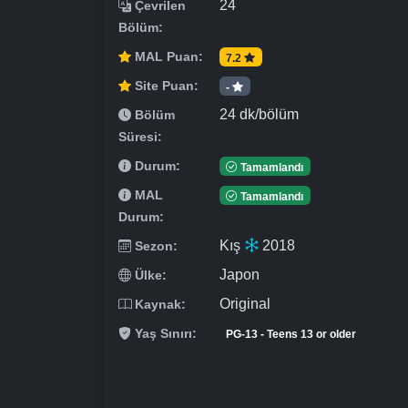
24
Çevrilen
Bölüm:
MAL Puan:
7.2
Site Puan:
-
24 dk/bölüm
Bölüm
Süresi:
Durum:
Tamamlandı
MAL
Tamamlandı
Durum:
Kış
2018
Sezon:
Japon
Ülke:
Original
Kaynak:
Yaş Sınırı:
PG-13 - Teens 13 or older