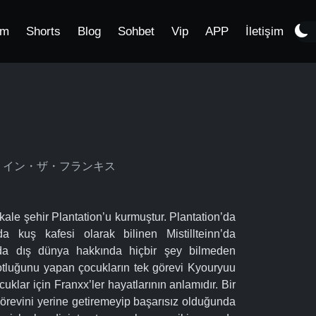
im
Shorts
Blog
Sohbet
Vip
APP
İletişim
ダーリン・イン・ザ・フランキス
ale şehir Plantation’u kurmuştur. Plantation’da
 kuş kafesi olarak bilinen Mistillteinn’da
da dış dünya hakkında hiçbir şey bilmeden
ilotluğunu yapan çocukların tek görevi Kyouryuu
klar için Franxx’ler hayatlarının anlamıdır. Bir
görevini yerine getiremeyip başarısız olduğunda