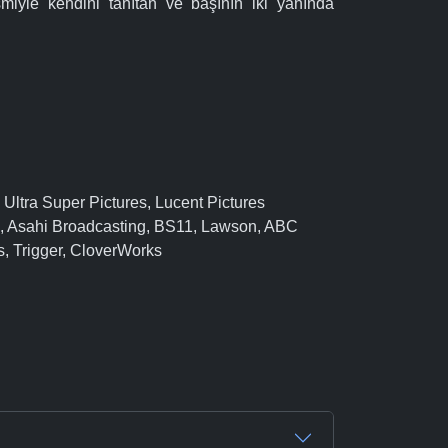
smiyle kendini tanıtan ve başının iki yanında
 Ultra Super Pictures, Lucent Pictures
, Asahi Broadcasting, BS11, Lawson, ABC
s, Trigger, CloverWorks