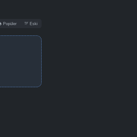
Detaylar
İzle
Popüler
Eski
Detaylar
İzle
Detaylar
İzle
Detaylar
İzle
Detaylar
İzle
Detaylar
İzle