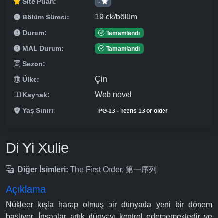
Site Puan:
-
19 dk/bölüm
Bölüm Süresi:
Durum:
Tamamlandı
MAL Durum:
Tamamlandı
Sezon:
Çin
Ülke:
Web novel
Kaynak:
Yaş Sınırı:
PG-13 - Teens 13 or older
Di Yi Xulie
Diğer İsimleri:
The First Order, 第一序列
Açıklama
Nükleer kışla harap olmuş bir dünyada yeni bir dönem
başlıyor. İnsanlar artık dünyayı kontrol edememektedir ve