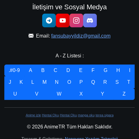
İletişim ve Sosyal Medya
Email:
fansubayyildiz@gmail.com
A - Z Listesi :
.#0-9
A
B
C
D
E
F
G
H
I
J
K
L
M
N
O
P
Q
R
S
T
U
V
W
X
Y
Z
Anime izle
Hentai Oku
Hentai Oku
manga oku
terea sigara
© 2026 AnimeTR Tüm Hakları Saklıdır.
Tasarım & Geliştirme:
Nanovore Yazılım Teknoloji