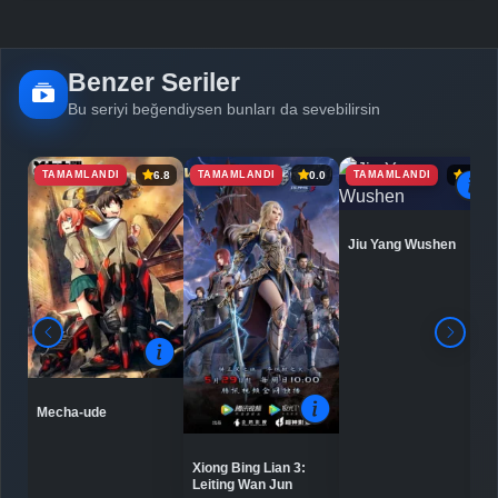
Benzer Seriler
Bu seriyi beğendiysen bunları da sevebilirsin
TAMAMLANDI
TAMAMLANDI
TAMAMLANDI
6.8
0.0
6.9
Jiu Yang Wushen
Mecha-ude
Xiong Bing Lian 3:
Leiting Wan Jun