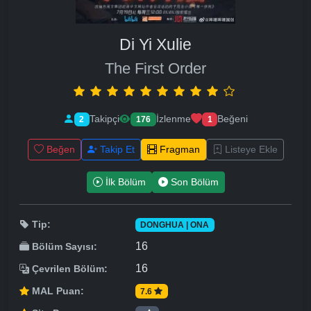
Di Yi Xulie
The First Order
Takipçi
İzlenme
Beğeni
2
176
1
Beğen
Takip Et
Fragman
Listeye Ekle
İlk Bölüm
Son Bölüm
Tip:
DONGHUA | ONA
16
Bölüm Sayısı:
16
Çevrilen Bölüm:
MAL Puan:
7.6