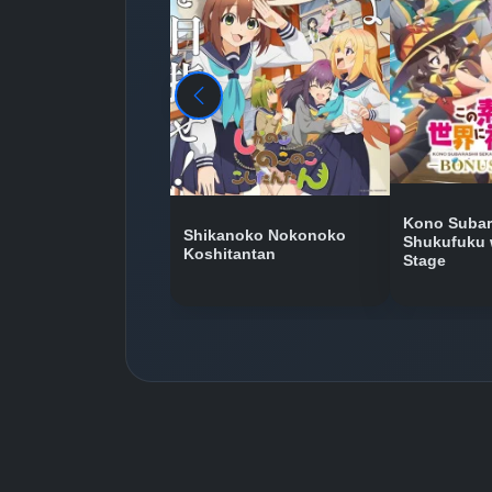
Kono Subara
Shikanoko Nokonoko
Shukufuku 
Koshitantan
Stage