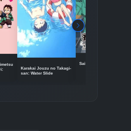
Detaylar
İzle
Detaylar
İzle
Detaylar
İzle
Saiki Kusuo no Ψ-nan 2
imetsu
Karakai Jouzu no Takagi-
i:
san: Water Slide
Detaylar
İzle