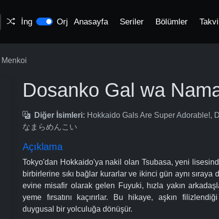
İng
Orj
Anasayfa
Seriler
Bölümler
Takv
 Menkoi
Dosanko Gal wa Nama
Diğer İsimleri:
Hokkaido Gals Are Super Adorable
なまらめんこい
Açıklama
Tokyo'dan Hokkaido'ya nakil olan Tsubasa, yeni lisesinde
birbirlerine sıkı bağlar kurarlar ve ikinci gün aynı sıray
evine misafir olarak gelen Fuyuki, hızla yakın arkadaşl
yeme fırsatını kaçırırlar. Bu hikaye, aşkın filizlendiğ
duygusal bir yolculuğa dönüşür.