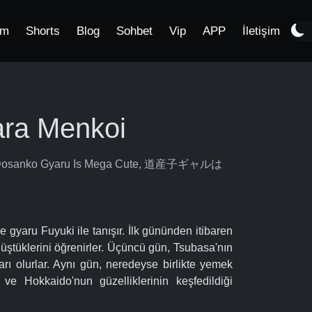
im
Shorts
Blog
Sohbet
Vip
APP
İletişim
ra Menkoi
!, Dosanko Gyaru Is Mega Cute, 道産子ギャルは
 gyaru Fuyuki ile tanışır. İlk gününden itibaren
a düştüklerini öğrenirler. Üçüncü gün, Tsubasa'nın
arı olurlar. Aynı gün, neredeyse birlikte yemek
i ve Hokkaido'nun güzelliklerinin keşfedildiği