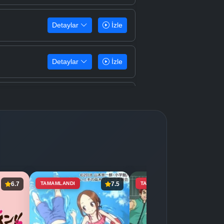
Detaylar
İzle
Detaylar
İzle
Detaylar
İzle
Detaylar
İzle
Detaylar
İzle
6.7
TAMAMLANDI
7.5
TAMAMLANDI
8.4
Detaylar
İzle