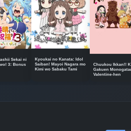
Bölüm No: 9
Bölüm No: 10
Bölüm No: 11
Kyoukai no Kanata: Idol
shii Sekai ni
Saiban! Mayoi Nagara mo
Chuukou Ikkan!! K
wo! 3: Bonus
Kimi wo Sabaku Tami
Gakuen Monogatar
Valentine-hen
Bölüm No: 12