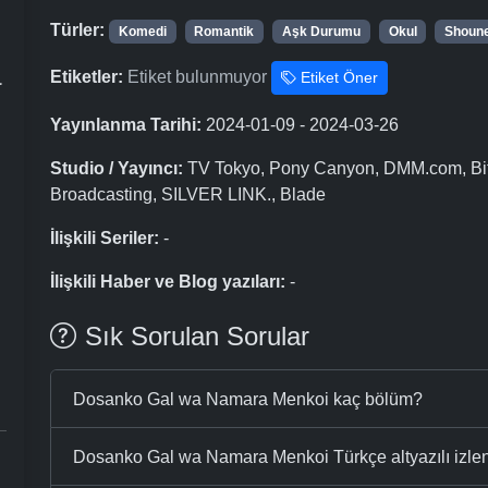
Türler:
Komedi
Romantik
Aşk Durumu
Okul
Shoun
a
Etiketler:
Etiket bulunmuyor
Etiket Öner
Yayınlanma Tarihi:
2024-01-09 - 2024-03-26
Studio / Yayıncı:
TV Tokyo, Pony Canyon, DMM.com, Bit 
Broadcasting, SILVER LINK., Blade
İlişkili Seriler:
-
İlişkili Haber ve Blog yazıları:
-
Sık Sorulan Sorular
Dosanko Gal wa Namara Menkoi kaç bölüm?
Dosanko Gal wa Namara Menkoi Türkçe altyazılı izlen