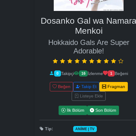
Dosanko Gal wa Namar
Menkoi
Hokkaido Gals Are Super
Adorable!
Takipçi
İzlenme
Beğeni
0
16
1
Beğen
Takip Et
Fragman
Listeye Ekle
İlk Bölüm
Son Bölüm
Tip:
ANIME | TV