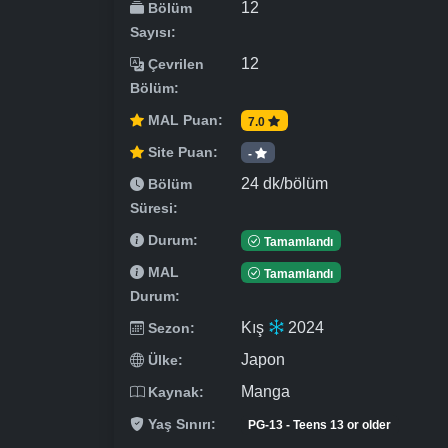
12
Bölüm
Sayısı:
12
Çevrilen
Bölüm:
MAL Puan:
7.0
Site Puan:
-
24 dk/bölüm
Bölüm
Süresi:
Durum:
Tamamlandı
MAL
Tamamlandı
Durum:
Kış
2024
Sezon:
Japon
Ülke:
Manga
Kaynak:
Yaş Sınırı:
PG-13 - Teens 13 or older