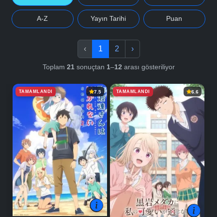
A-Z
Yayın Tarihi
Puan
‹
1
2
›
Toplam
21
sonuçtan
1
–
12
arası gösteriliyor
TAMAMLANDI
TAMAMLANDI
7.5
6.6