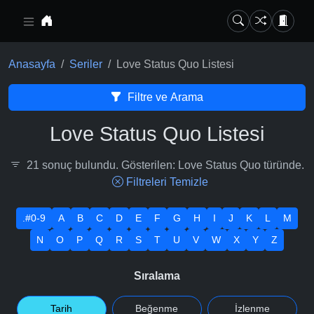
Ana içeriğe geç
Anasayfa
Seriler
Love Status Quo Listesi
Filtre ve Arama
Love Status Quo Listesi
21 sonuç bulundu. Gösterilen: Love Status Quo türünde.
Filtreleri Temizle
.#0-9
A
B
C
D
E
F
G
H
I
J
K
L
M
N
O
P
Q
R
S
T
U
V
W
X
Y
Z
Sıralama
Tarih
Beğenme
İzlenme