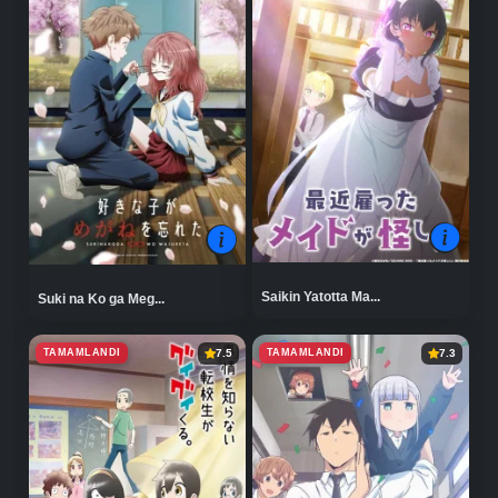
Saikin Yatotta Ma...
Suki na Ko ga Meg...
TAMAMLANDI
TAMAMLANDI
7.5
7.3