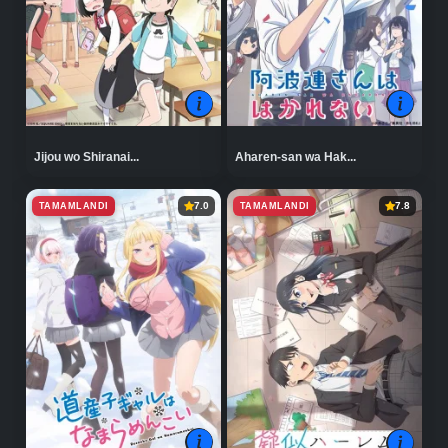
Jijou wo Shiranai...
Aharen-san wa Hak...
TAMAMLANDI
TAMAMLANDI
7.0
7.8