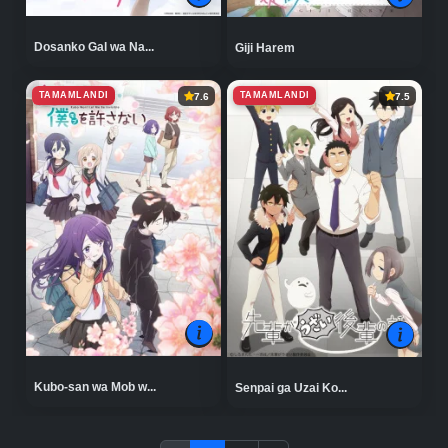
Dosanko Gal wa Na...
Giji Harem
TAMAMLANDI
TAMAMLANDI
7.6
7.5
Kubo-san wa Mob w...
Senpai ga Uzai Ko...