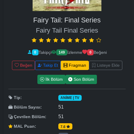
Fairy Tail: Final Series
Fairy Tail Final Series
Takipçi
İzlenme
Beğeni
0
149
0
Beğen
Takip Et
Fragman
Listeye Ekle
İlk Bölüm
Son Bölüm
Tip:
ANIME | TV
51
Bölüm Sayısı:
51
Çevrilen Bölüm:
MAL Puan:
7.6