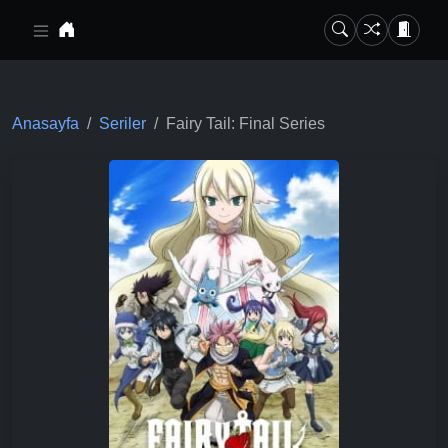
Ana içeriğe geç
Anasayfa
Seriler
Fairy Tail: Final Series