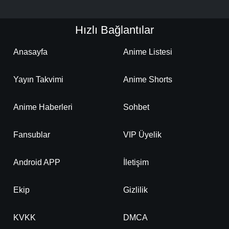
Detaylar
İzle
Bölüm No: 20
Hızlı Bağlantılar
Detaylar
İzle
Bölüm No: 21
Anasayfa
Anime Listesi
Yayın Takvimi
Anime Shorts
Detaylar
İzle
Bölüm No: 22
Anime Haberleri
Sohbet
Detaylar
İzle
Bölüm No: 23
Fansublar
VIP Üyelik
Detaylar
İzle
Android APP
İletişim
Bölüm No: 24
Ekip
Gizlilik
Detaylar
İzle
Bölüm No: 25
KVKK
DMCA