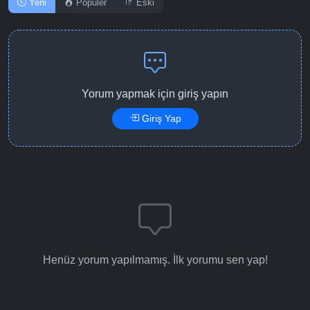
Yeni
Popüler
Eski
Detaylar
İzle
Bölüm No: 14
Detaylar
İzle
Bölüm No: 15
Yorum yapmak için giriş yapın
Giriş Yap
Detaylar
İzle
Bölüm No: 16
Detaylar
İzle
Bölüm No: 17
Detaylar
İzle
Bölüm No: 18
Henüz yorum yapılmamış. İlk yorumu sen yap!
Detaylar
İzle
Bölüm No: 19