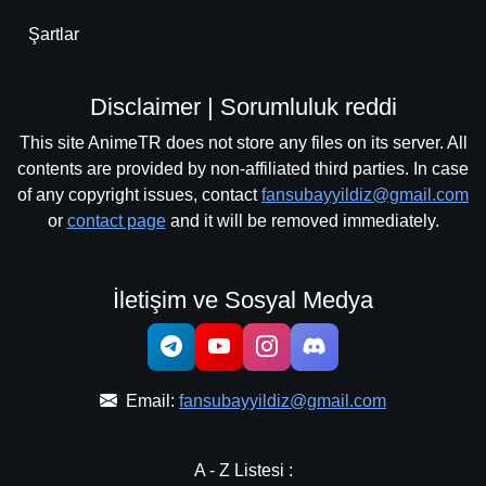
Detaylar
İzle
Bölüm No: 26
Şartlar
Detaylar
İzle
Bölüm No: 27
Disclaimer | Sorumluluk reddi
This site AnimeTR does not store any files on its server. All
contents are provided by non-affiliated third parties. In case
Detaylar
İzle
Bölüm No: 28
of any copyright issues, contact
fansubayyildiz@gmail.com
or
contact page
and it will be removed immediately.
Detaylar
İzle
Bölüm No: 29
İletişim ve Sosyal Medya
Detaylar
İzle
Bölüm No: 30
Email:
fansubayyildiz@gmail.com
Detaylar
İzle
Bölüm No: 31
A - Z Listesi :