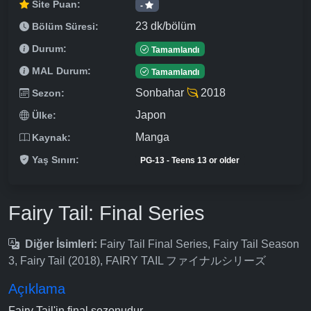
Site Puan:
-
23 dk/bölüm
Bölüm Süresi:
Durum:
Tamamlandı
MAL Durum:
Tamamlandı
Sonbahar
2018
Sezon:
Japon
Ülke:
Manga
Kaynak:
Yaş Sınırı:
PG-13 - Teens 13 or older
Fairy Tail: Final Series
Diğer İsimleri:
Fairy Tail Final Series, Fairy Tail Season
3, Fairy Tail (2018), FAIRY TAIL ファイナルシリーズ
Açıklama
Fairy Tail'in final sezonudur.