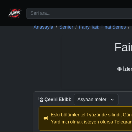
Ana içeriğe geç
Anasayfa
Seriler
Fairy Tail: Final Series
Fai
İzl
Çeviri Ekibi:
Eski bölümler telif yüzünde silindi, Gü
Yardımcı olmak isteyen olursa Telegra