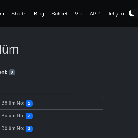
im
Shorts
Blog
Sohbet
Vip
APP
İletişim
lüm
eni:
0
-
Bölüm No:
1
-
Bölüm No:
2
-
Bölüm No:
3