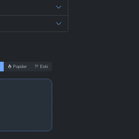
-
Bölüm No:
48
-
Bölüm No:
49
-
Bölüm No:
50
-
Bölüm No:
51
Popüler
Eski