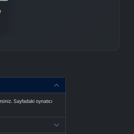
-
Bölüm No:
37
f
-
Bölüm No:
38
-
Bölüm No:
39
-
Bölüm No:
40
-
Bölüm No:
41
-
Bölüm No:
42
-
Bölüm No:
43
-
Bölüm No:
44
rsiniz. Sayfadaki oynatıcı
-
Bölüm No:
45
-
Bölüm No:
46
-
Bölüm No:
47