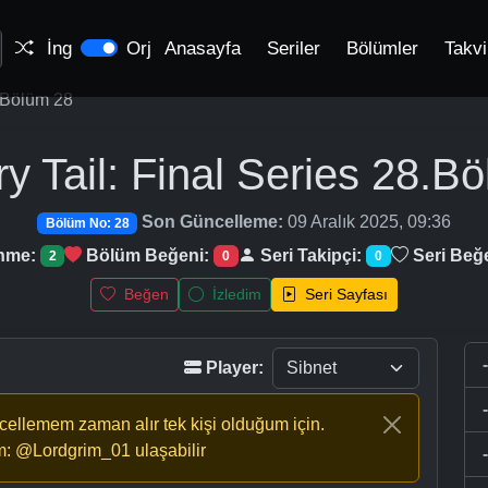
İng
Orj
Anasayfa
Seriler
Bölümler
Takv
Bölüm 28
ry Tail: Final Series
28.Bö
Son Güncelleme:
09 Aralık 2025, 09:36
Bölüm No: 28
enme:
Bölüm Beğeni:
Seri Takipçi:
Seri Beğ
2
0
0
Beğen
İzledim
Seri Sayfası
Player:
ncellemem zaman alır tek kişi olduğum için.
m: @Lordgrim_01 ulaşabilir