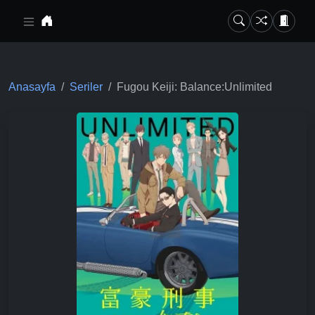
Ana içeriğe geç
Anasayfa
Seriler
Fugou Keiji: Balance:Unlimited