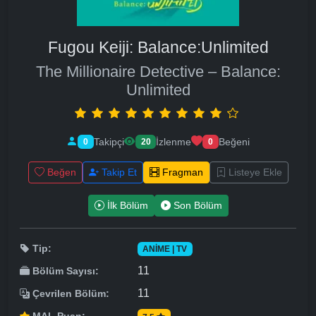
Fugou Keiji: Balance:Unlimited
The Millionaire Detective – Balance:
Unlimited
Takipçi
İzlenme
Beğeni
0
20
0
Beğen
Takip Et
Fragman
Listeye Ekle
İlk Bölüm
Son Bölüm
Tip:
ANIME | TV
11
Bölüm Sayısı:
11
Çevrilen Bölüm: