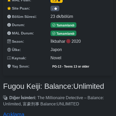
MAL Puan:
7.5
Site Puan:
-
23 dk/bölüm
Bölüm Süresi:
Durum:
Tamamlandı
MAL Durum:
Tamamlandı
İlkbahar
2020
Sezon:
Japon
Ülke:
Novel
Kaynak:
Yaş Sınırı:
PG-13 - Teens 13 or older
Fugou Keiji: Balance:Unlimited
Diğer İsimleri:
The Millionaire Detective – Balance:
Unlimited, 富豪刑事 Balance:UNLIMITED
Açıklama