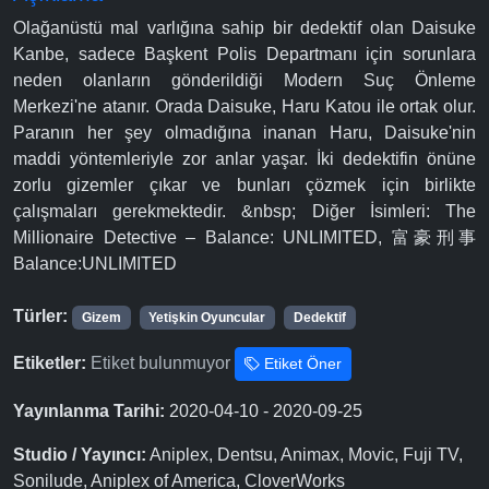
Olağanüstü mal varlığına sahip bir dedektif olan Daisuke
Kanbe, sadece Başkent Polis Departmanı için sorunlara
neden olanların gönderildiği Modern Suç Önleme
Merkezi'ne atanır. Orada Daisuke, Haru Katou ile ortak olur.
Paranın her şey olmadığına inanan Haru, Daisuke'nin
maddi yöntemleriyle zor anlar yaşar. İki dedektifin önüne
zorlu gizemler çıkar ve bunları çözmek için birlikte
çalışmaları gerekmektedir. &nbsp; Diğer İsimleri: The
Millionaire Detective – Balance: UNLIMITED, 富豪刑事
Balance:UNLIMITED
Türler:
Gizem
Yetişkin Oyuncular
Dedektif
Etiketler:
Etiket bulunmuyor
Etiket Öner
Yayınlanma Tarihi:
2020-04-10 - 2020-09-25
Studio / Yayıncı:
Aniplex, Dentsu, Animax, Movic, Fuji TV,
Sonilude, Aniplex of America, CloverWorks