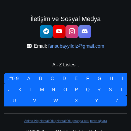
İletişim ve Sosyal Medya
Email:
fansubayyildiz@gmail.com
A - Z Listesi :
.#0-9
A
B
C
D
E
F
G
H
I
J
K
L
M
N
O
P
Q
R
S
T
U
V
W
X
Y
Z
Anime izle
Hentai Oku
Hentai Oku
manga oku
terea sigara