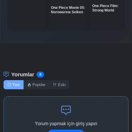
One Piece Film:
One Piece Movie 05:
Detaylar
İzle
Strong World
Bölüm No: 10
Norowareta Seiken
Detaylar
İzle
Bölüm No: 11
Detaylar
İzle
Bölüm No: 12
Yorumlar
0
Yeni
Popüler
Eski
Yorum yapmak için giriş yapın