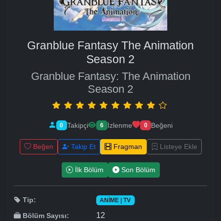
Granblue Fantasy The Animation
Season 2
Granblue Fantasy: The Animation
Season 2
Takipçi
İzlenme
Beğeni
0
6
0
Beğen
Takip Et
Fragman
Listeye Ekle
İlk Bölüm
Son Bölüm
Tip:
ANIME | TV
12
Bölüm Sayısı: