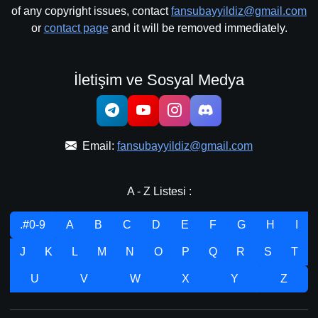
of any copyright issues, contact
fansubayyildiz@gmail.com
or
contact page
and it will be removed immediately.
İletişim ve Sosyal Medya
Email:
fansubayyildiz@gmail.com
A - Z Listesi :
.#0-9
A
B
C
D
E
F
G
H
I
J
K
L
M
N
O
P
Q
R
S
T
U
V
W
X
Y
Z