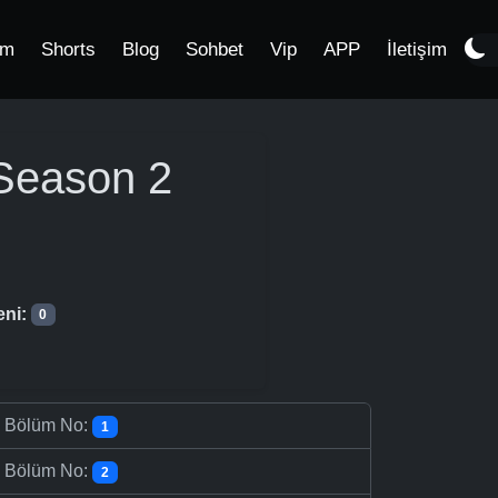
im
Shorts
Blog
Sohbet
Vip
APP
İletişim
Season 2
eni:
0
-
Bölüm No:
1
-
Bölüm No:
2