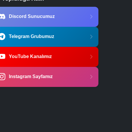
Discord Sunucumuz
Telegram Grubumuz
YouTube Kanalımız
Instagram Sayfamız