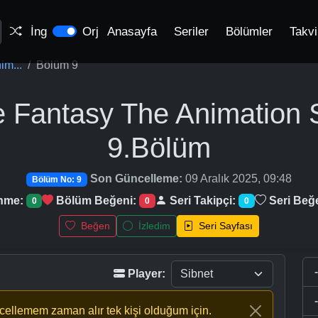
İng
Orj
Anasayfa
Seriler
Bölümler
Takv
im...
Bölüm 9
e Fantasy The Animation 
9.Bölüm
Son Güncelleme:
09 Aralık 2025, 09:48
Bölüm No: 9
enme:
Bölüm Beğeni:
Seri Takipçi:
Seri Beğ
0
0
0
Beğen
İzledim
Seri Sayfası
Player:
ncellemem zaman alır tek kişi olduğum için.