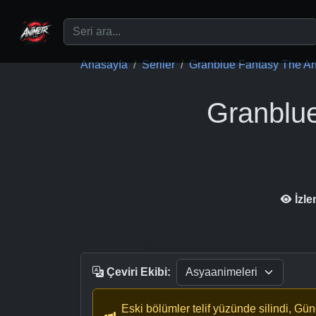
Ana içeriğe geç
Anasayfa
Seriler
Granblue Fantasy The An
Granblu
İzl
Çeviri Ekibi:
Eski bölümler telif yüzünde silindi, Gü