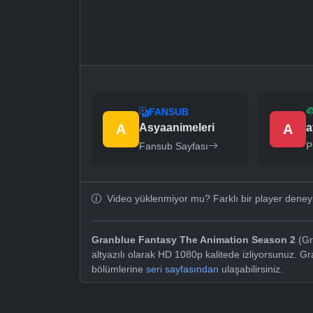
FANSUB
A
Asyaanimeleri
A
a
Fansub Sayfası
P
Video yüklenmiyor mu? Farklı bir player dene
Granblue Fantasy The Animation Season 2
(Gr
altyazılı olarak HD 1080p kalitede izliyorsunuz. 
bölümlerine
seri sayfasından
ulaşabilirsiniz.