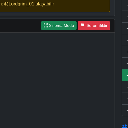
m: @Lordgrim_01 ulaşabilir
Sinema Modu
Sorun Bildir