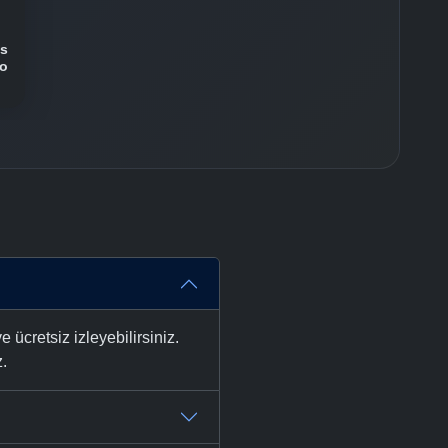
us
no
cretsiz izleyebilirsiniz.
z.