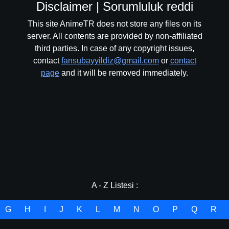
Disclaimer | Sorumluluk reddi
This site AnimeTR does not store any files on its
server. All contents are provided by non-affiliated
third parties. In case of any copyright issues,
contact
fansubayyildiz@gmail.com
or
contact
page
and it will be removed immediately.
A - Z Listesi :
G
H
I
J
K
L
M
N
O
P
Q
R