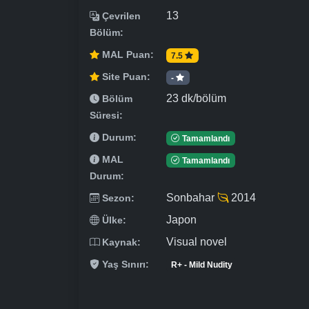
13
Çevrilen
Bölüm:
MAL Puan:
7.5
Site Puan:
-
23 dk/bölüm
Bölüm
Süresi:
Durum:
Tamamlandı
MAL
Tamamlandı
Durum:
Sonbahar
2014
Sezon:
Japon
Ülke:
Visual novel
Kaynak:
Yaş Sınırı:
R+ - Mild Nudity