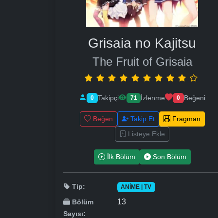
Grisaia no Kajitsu
The Fruit of Grisaia
Takipçi
İzlenme
Beğeni
0
71
0
Beğen
Takip Et
Fragman
Listeye Ekle
İlk Bölüm
Son Bölüm
Tip:
ANIME | TV
13
Bölüm
Sayısı: