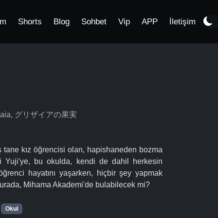
im
Shorts
Blog
Sohbet
Vip
APP
İletişim
la Grisaia, グリザイアの果実
ş tane kız öğrencisi olan, hapishaneden bozma
i Yuji'ye, bu okulda, kendi de dahil herkesin
öğrenci hayatını yaşarken, hiçbir şey yapmak
 burada, Mihama Akademi'de bulabilecek mi?
Okul