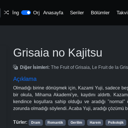
İng
Orj
Anasayfa
Seriler
Bölümler
Takv
Grisaia no Kajitsu
Diğer İsimleri:
The Fruit of Grisaia, Le Fruit de 
Açıklama
Olmadığı birine dönüşmek için, Kazami Yuji, sadece be
bir okula, Mihama Akademi'ye, kaydını aldırttı. Kazam
kendince koşullara sahip olduğu ve aradığı "normal" 
zorunda olmadığı söylendi. Acaba Yuji, aradığı çözümü
Türler:
Dram
Romantik
Gerilim
Harem
Psikolojik