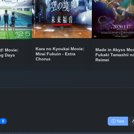
Bölüm No: 10
Bölüm No: 11
Kara no Kyoukai Movie:
Made in Abyss Mov
! Movie:
Mirai Fukuin - Extra
Fukaki Tamashii n
ing Days
Chorus
Reimei
Bölüm No: 12
Bölüm No: 13
Yeni
0