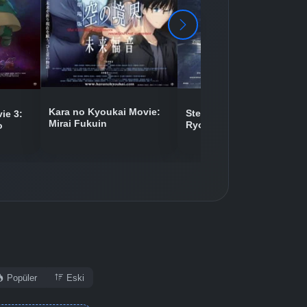
Detaylar
İzle
Detaylar
İzle
Kara no Kyoukai Movie:
Steins;Gate Movie: Fuka
ie 3:
Mirai Fukuin
Ryouiki no Déjà vu
o
Detaylar
İzle
Detaylar
İzle
Popüler
Eski