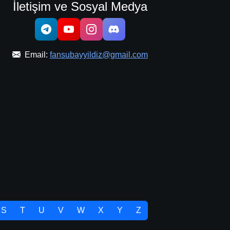
İletişim ve Sosyal Medya
Email:
fansubayyildiz@gmail.com
S
T
U
V
W
X
Y
Z