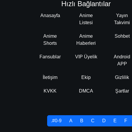
Hızlı Bağlantılar
Anasayfa
Anime
Yayın
Listesi
Takvimi
Anime
Anime
Sohbet
Shorts
Haberleri
Fansublar
VIP Üyelik
Android
APP
İletişim
Ekip
Gizlilik
KVKK
DMCA
Şartlar
.#0-9
A
B
C
D
E
F