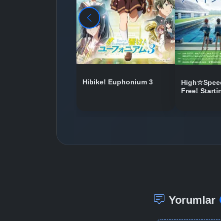
Hibike! Euphonium 3
High☆Speed
Free! Start
Yorumlar