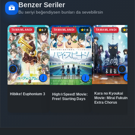
Benzer Seriler
Detaylar
İzle
Bölüm No: 6
Bu seriyi beğendiysen bunları da sevebilirsin
TAMAMLANDI
TAMAMLANDI
TAMAMLANDI
8.7
7.9
7.4
Detaylar
İzle
Bölüm No: 7
Detaylar
İzle
Bölüm No: 8
Detaylar
İzle
Bölüm No: 9
Kara no Kyoukai
Hibike! Euphonium 3
High☆Speed! Movie:
Detaylar
Movie: Mirai Fukuin -
İzle
Free! Starting Days
Bölüm No: 10
Extra Chorus
Detaylar
İzle
Bölüm No: 11