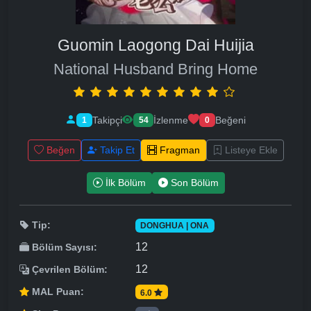
Guomin Laogong Dai Huijia
National Husband Bring Home
Takipçi
İzlenme
Beğeni
1
54
0
Beğen
Takip Et
Fragman
Listeye Ekle
İlk Bölüm
Son Bölüm
Tip:
DONGHUA | ONA
12
Bölüm Sayısı:
12
Çevrilen Bölüm:
MAL Puan:
6.0