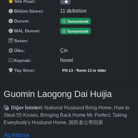
Site Puan:
-
11 dk/bölüm
Bölüm Süresi:
Durum:
Tamamlandı
MAL Durum:
Tamamlandı
Sezon:
Çin
Ülke:
Novel
Kaynak:
Yaş Sınırı:
PG-13 - Teens 13 or older
Guomin Laogong Dai Huijia
Diğer İsimleri:
National Husband Bring Home, How to
Steal 55 Kisses, Bringing Back Home Mr. Perfect, Taking
Everybody's Husband Home, 国民老公带回家
Açıklama