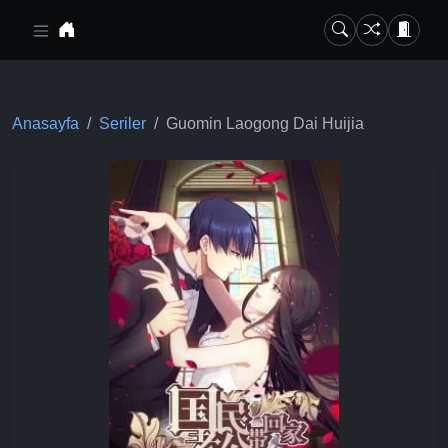
Ana içeriğe geç
Anasayfa
Seriler
Guomin Laogong Dai Huijia