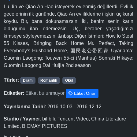
Lu Jin ve Qiao An Hao isteyerek evlenmiş değillerdi. Evlilik
gecelerinin ilk gününde, Qiao An evliliklerine ilişkin üç kural
koydu. Bir, bana dokunamazsın. İki, benim senin karın
olduğumu ilan edemezsin. Üç, beraber yaşadığımızı
kimseye söyleyemezsin. &nbsp; Diğer İsimleri: How to Steal
55 Kisses, Bringing Back Home Mr. Perfect, Taking
Everybody's Husband Home, 国民老公带回家 Uyarlama:
Guomin Laogong: Touwen 55-ci (Manhua) Sonraki Hikâye:
Guomin Laogong Dai Huijia 2nd season
Türler:
Dram
Romantik
Okul
Etiketler:
Etiket bulunmuyor
Etiket Öner
Yayınlanma Tarihi:
2016-10-03 - 2016-12-12
Studio / Yayıncı:
bilibili, Tencent Video, China Literature
Limited, B.CMAY PICTURES