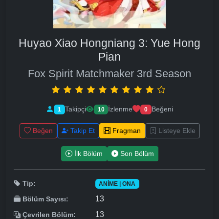
Huyao Xiao Hongniang 3: Yue Hong
Pian
Fox Spirit Matchmaker 3rd Season
Takipçi
İzlenme
Beğeni
1
10
0
Beğen
Takip Et
Fragman
Listeye Ekle
İlk Bölüm
Son Bölüm
Tip:
ANIME | ONA
13
Bölüm Sayısı:
13
Çevrilen Bölüm: