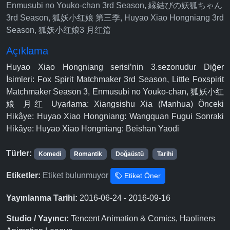
Enmusubi no Youko-chan 3rd Season, 縁結びの妖狐ちゃん
3rd Season, 狐妖小红娘 第三季, Huyao Xiao Hongniang 3rd
Season, 狐妖小红娘3 月红篇
Açıklama
Huyao Xiao Hongniang serisi’nin 3.sezonudur Diğer
İsimleri: Fox Spirit Matchmaker 3rd Season, Little Foxspirit
Matchmaker Season 3, Enmusubi no Youko-chan, 狐妖小红
娘 月红 Uyarlama: Xiangsishu Xia (Manhua) Önceki
Hikâye: Huyao Xiao Hongniang: Wangquan Fugui Sonraki
Hikâye: Huyao Xiao Hongniang: Beishan Yaodi
Türler:
Komedi
Romantik
Doğaüstü
Tarihi
Etiketler:
Etiket bulunmuyor
Etiket Öner
Yayınlanma Tarihi:
2016-06-24 - 2016-09-16
Studio / Yayıncı:
Tencent Animation & Comics, Haoliners