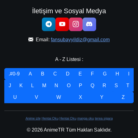
İletişim ve Sosyal Medya
Email:
fansubayyildiz@gmail.com
A - Z Listesi :
.#0-9
A
B
C
D
E
F
G
H
I
J
K
L
M
N
O
P
Q
R
S
T
U
V
W
X
Y
Z
Anime izle
Hentai Oku
Hentai Oku
manga oku
terea sigara
© 2026 AnimeTR Tüm Hakları Saklıdır.