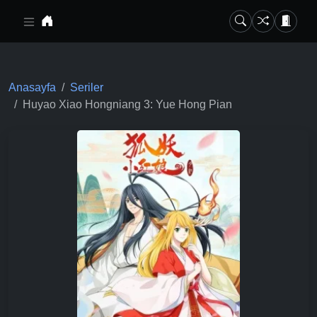
Ana içeriğe geç
Anasayfa
Seriler
Huyao Xiao Hongniang 3: Yue Hong Pian