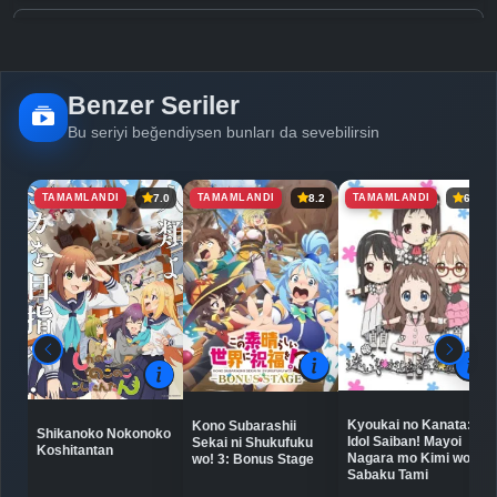
Detaylar
İzle
Bölüm No: 5
Benzer Seriler
Detaylar
İzle
Bölüm No: 6
Bu seriyi beğendiysen bunları da sevebilirsin
TAMAMLANDI
TAMAMLANDI
TAMAMLANDI
7.0
8.2
6.5
Detaylar
İzle
Bölüm No: 7
Detaylar
İzle
Bölüm No: 8
Detaylar
İzle
Bölüm No: 9
Kyoukai no Kanata:
Kono Subarashii
Shikanoko Nokonoko
Idol Saiban! Mayoi
Sekai ni Shukufuku
Detaylar
İzle
Koshitantan
Bölüm No: 10
Nagara mo Kimi wo
wo! 3: Bonus Stage
Sabaku Tami