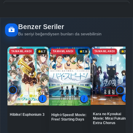
Detaylar
İzle
Bölüm No: 5
Benzer Seriler
Detaylar
İzle
Bölüm No: 6
Bu seriyi beğendiysen bunları da sevebilirsin
TAMAMLANDI
TAMAMLANDI
TAMAMLANDI
8.7
7.9
7.4
Detaylar
İzle
Bölüm No: 7
Detaylar
İzle
Bölüm No: 8
Detaylar
İzle
Bölüm No: 9
Kara no Kyoukai
Hibike! Euphonium 3
High☆Speed! Movie:
Detaylar
Movie: Mirai Fukuin -
İzle
Free! Starting Days
Bölüm No: 10
Extra Chorus