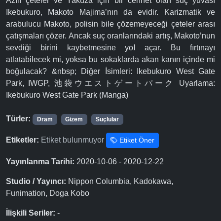
Azılı çeteler ve Yakuza için bir cennet olan suç yuvası
Ikebukuro, Makoto Majima’nın da evidir. Karizmatik ve
arabulucu Makoto, polisin bile çözemeyeceği çeteler arası
çatışmaları çözer. Ancak suç oranlarındaki artış, Makoto’nun
sevdiği birini kaybetmesine yol açar. Bu fırtınayı
atlatabilecek mi, yoksa bu sokaklarda akan kanın içinde mi
boğulacak? &nbsp; Diğer İsimleri: Ikebukuro West Gate
Park, IWGP, 池袋ウエストゲートパーク Uyarlama:
Ikebukuro West Gate Park (Manga)
Türler:
Dram
Gizem
Suçlular
Etiketler:
Etiket bulunmuyor
Etiket Öner
Yayınlanma Tarihi:
2020-10-06 - 2020-12-22
Studio / Yayıncı:
Nippon Columbia, Kadokawa,
Funimation, Doga Kobo
İlişkili Seriler:
-