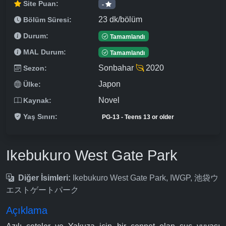
Site Puan:
-
23 dk/bölüm
Bölüm Süresi:
Durum:
Tamamlandı
MAL Durum:
Tamamlandı
Sonbahar
2020
Sezon:
Japon
Ülke:
Novel
Kaynak:
Yaş Sınırı:
PG-13 - Teens 13 or older
Ikebukuro West Gate Park
Diğer İsimleri:
Ikebukuro West Gate Park, IWGP, 池袋ウ
エストゲートパーク
Açıklama