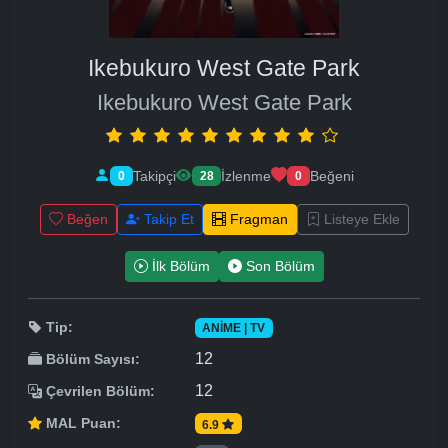
Ikebukuro West Gate Park
Ikebukuro West Gate Park
Takipçi
İzlenme
Beğeni
0
28
0
Beğen
Takip Et
Fragman
Listeye Ekle
İlk Bölüm
Son Bölüm
Tip:
ANIME | TV
12
Bölüm Sayısı:
12
Çevrilen Bölüm:
MAL Puan:
6.9