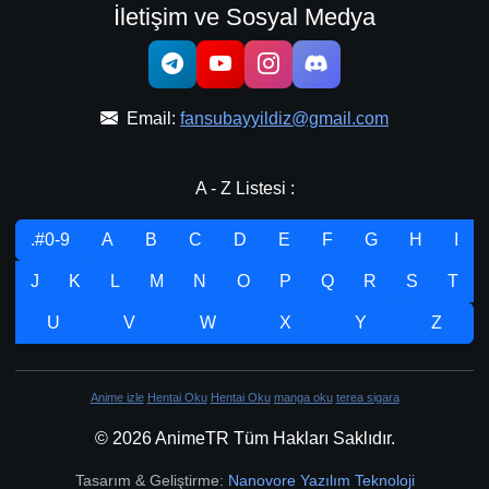
İletişim ve Sosyal Medya
Email:
fansubayyildiz@gmail.com
A - Z Listesi :
.#0-9
A
B
C
D
E
F
G
H
I
J
K
L
M
N
O
P
Q
R
S
T
U
V
W
X
Y
Z
Anime izle
Hentai Oku
Hentai Oku
manga oku
terea sigara
© 2026 AnimeTR Tüm Hakları Saklıdır.
Tasarım & Geliştirme:
Nanovore Yazılım Teknoloji