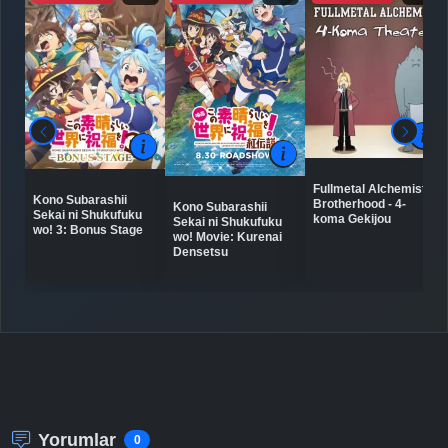
Detaylar
İzle
Bölüm No: 7
Detaylar
İzle
Bölüm No: 8
Detaylar
İzle
Bölüm No: 9
Fullmetal Alchemist:
Kono Subarashii
Brotherhood - 4-
Kono Subarashii
Sekai ni Shukufuku
koma Gekijou
Detaylar
İzle
Sekai ni Shukufuku
Bölüm No: 10
wo! 3: Bonus Stage
wo! Movie: Kurenai
Densetsu
Detaylar
İzle
Bölüm No: 11
Detaylar
İzle
Bölüm No: 12
Yorumlar
Detaylar
İzle
0
Bölüm No: 13