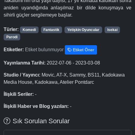
Takafumi'nin orta yaşlı dayısı, 17 yıl komada kaldıktan sonra
aniden uyandığında anlaşılmaz bir dilde konuşmaya ve
sihirli güçler sergilemeye başlar.
Türler:
Komedi
Fantastik
Yetişkin Oyuncular
Isekai
Parodi
Etiketler:
Etiket bulunmuyor
Etiket Öner
Yayınlanma Tarihi:
2022-07-06 - 2023-03-08
Studio / Yayıncı:
Movic, AT-X, Sammy, BS11, Kadokawa
Media House, Kadokawa, Atelier Pontdarc
İlişkili Seriler:
-
İlişkili Haber ve Blog yazıları:
-
Sık Sorulan Sorular