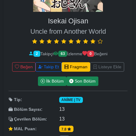
Isekai Ojisan
Uncle from Another World
Takipçi
İzlenme
Beğeni
2
63
0
Beğen
Takip Et
Fragman
Listeye Ekle
İlk Bölüm
Son Bölüm
Tip:
ANIME | TV
13
Bölüm Sayısı:
13
Çevrilen Bölüm:
MAL Puan:
7.8