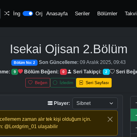
İng
Orj
Anasayfa
Seriler
Bölümler
Takv
Isekai Ojisan
2.Bölüm
Son Güncelleme:
09 Aralık 2025, 09:43
Bölüm No: 2
enme:
Bölüm Beğeni:
Seri Takipçi:
Seri Beğ
9
0
2
Beğen
İzledim
Seri Sayfası
Player:
ncellemem zaman alır tek kişi olduğum için.
m: @Lordgrim_01 ulaşabilir