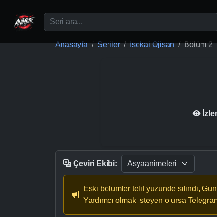
Ana içeriğe geç
Anasayfa
Seriler
Isekai Ojisan
Bölüm 2
İzl
Çeviri Ekibi:
Eski bölümler telif yüzünde silindi, Gü
Yardımcı olmak isteyen olursa Telegra