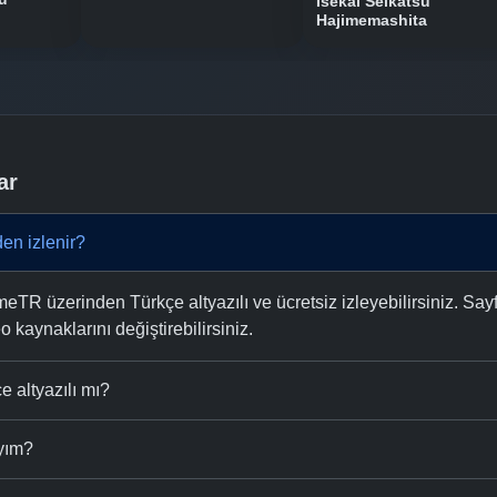
Isekai Seikatsu
Hajimemashita
ar
en izlenir?
eTR üzerinden Türkçe altyazılı ve ücretsiz izleyebilirsiniz. Say
eo kaynaklarını değiştirebilirsiniz.
e altyazılı mı?
ıyım?