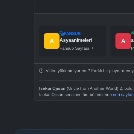
FANSUB
A
Asyaanimeleri
A
a
Fansub Sayfası
P
Video yüklenmiyor mu? Farklı bir player dene
Isekai Ojisan
(Uncle from Another World) 2. bölüm
Isekai Ojisan serisinin tüm bölümlerine
seri sayfa