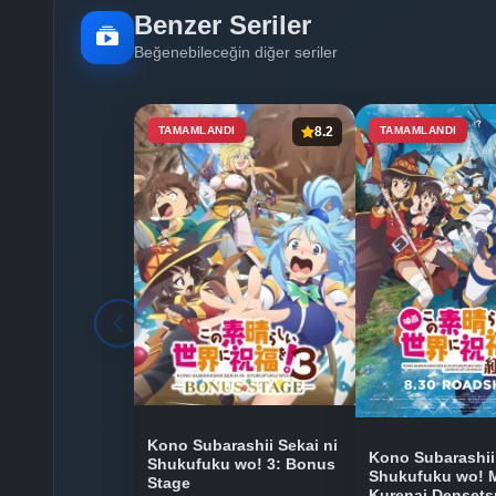
Benzer Seriler
Beğenebileceğin diğer seriler
TAMAMLANDI
8.2
TAMAMLANDI
Kono Subarashii Sekai ni
Kono Subarashii 
Shukufuku wo! 3: Bonus
Shukufuku wo! 
Stage
Kurenai Densets