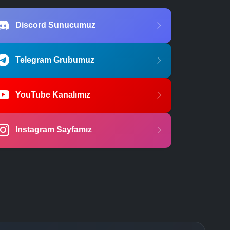
Discord Sunucumuz
Telegram Grubumuz
YouTube Kanalımız
Instagram Sayfamız