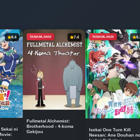
8.4
TAMAMLANDI
7.4
TAMAMLANDI
6.
Fullmetal Alchemist:
Brotherhood - 4-koma
Sekai ni
Isekai One Turn Kill
Gekijou
Movie:
Neesan: Ane Douhan n
u