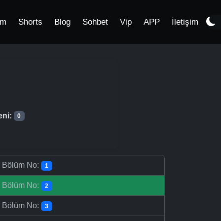
im
Shorts
Blog
Sohbet
Vip
APP
İletişim
eni:
0
-
Bölüm No:
1
-
Bölüm No:
2
-
Bölüm No:
3