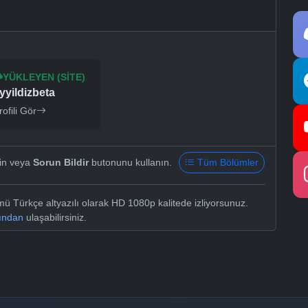
YÜKLEYEN (SITE)
yyildizbeta
rofili Gör
yin veya
Sorun Bildir
butonunu kullanın.
Tüm Bölümler
ü Türkçe altyazılı olarak HD 1080p kalitede izliyorsunuz.
sından
ulaşabilirsiniz.