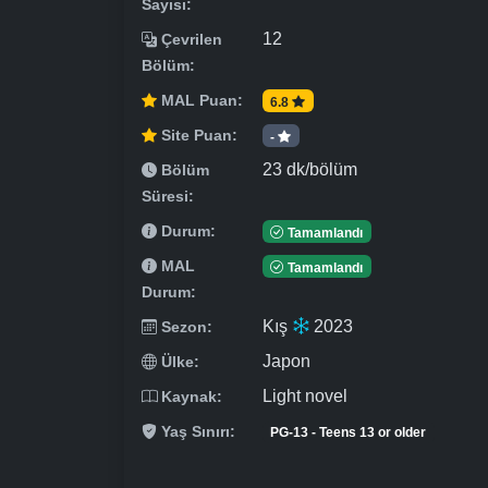
Sayısı:
12
Çevrilen
Bölüm:
MAL Puan:
6.8
Site Puan:
-
23 dk/bölüm
Bölüm
Süresi:
Durum:
Tamamlandı
MAL
Tamamlandı
Durum:
Kış
2023
Sezon:
Japon
Ülke:
Light novel
Kaynak:
Yaş Sınırı:
PG-13 - Teens 13 or older