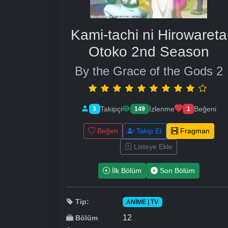
Kami-tachi ni Hirowareta
Otoko 2nd Season
By the Grace of the Gods 2
Takipçi
İzlenme
Beğeni
3
149
1
Beğen
Takip Et
Fragman
Listeye Ekle
İlk Bölüm
Son Bölüm
Tip:
ANIME | TV
12
Bölüm