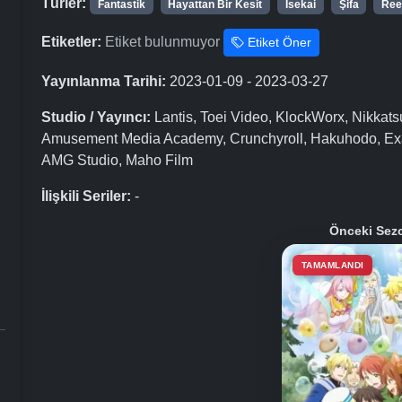
Türler:
Fantastik
Hayattan Bir Kesit
Isekai
Şifa
Ree
Etiketler:
Etiket bulunmuyor
Etiket Öner
Yayınlanma Tarihi:
2023-01-09 - 2023-03-27
Studio / Yayıncı:
Lantis, Toei Video, KlockWorx, Nikkat
Amusement Media Academy, Crunchyroll, Hakuhodo, Exa 
AMG Studio, Maho Film
İlişkili Seriler:
-
Önceki Sez
TAMAMLANDI