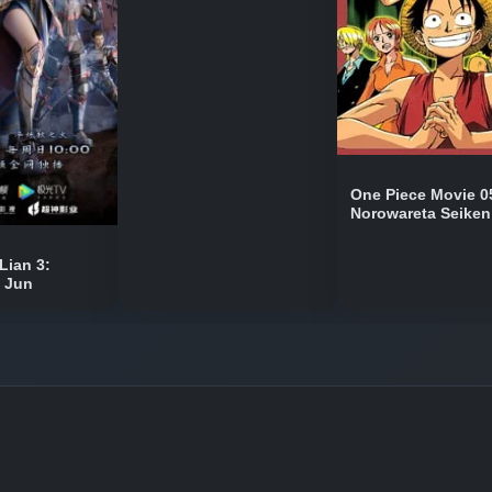
Bölüm No: 10
Bölüm No: 11
One Piece Movie 0
Norowareta Seiken
Bölüm No: 12
Lian 3:
n Jun