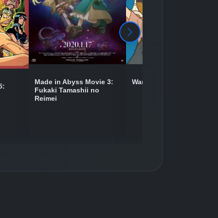
Detaylar
İzle
Detaylar
İzle
Wan Sheng Jie 2
Made in Abyss Movie 3:
5:
Fukaki Tamashii no
Reimei
Detaylar
İzle