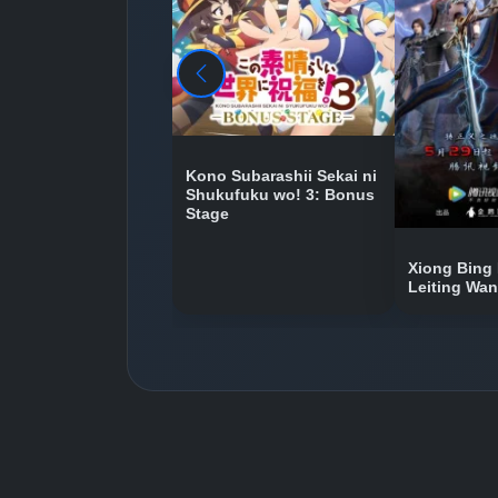
Kono Subarashii Sekai ni
Shukufuku wo! 3: Bonus
Stage
Xiong Bing 
Leiting Wa