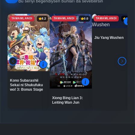
Bu seriyi beğendiysen bunları da sevebilirsin
TAMAMLANDI
TAMAMLANDI
TAMAMLANDI
8.2
0.0
6.9
Detaylar
İzle
Bölüm No: 7
Jiu Yang Wushen
Detaylar
İzle
Bölüm No: 8
Detaylar
İzle
Bölüm No: 9
Kono Subarashii
Sekai ni Shukufuku
Detaylar
İzle
Bölüm No: 10
wo! 3: Bonus Stage
Xiong Bing Lian 3:
Leiting Wan Jun
Detaylar
İzle
Bölüm No: 11
Detaylar
İzle
Bölüm No: 12