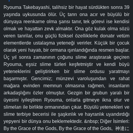
Ryouma Takebayashi, talihsiz bir hayat sürdükten sonra 39
yaşında uykusunda ölür. Üç tanrı ona acır ve büyülü bir
dünyaya reenkarne olma şansı tanır, tek görevi ise kendisi
olmak ve hayattan zevk almaktır. Ona göz kulak olma sözü
veren tanrilar, onu güçlü fiziksel özelliklerle donatır vetüm
elementlerde ustalaşma yeteneği verirler. Küçük bir çocuk
olarak yeni hayatı, bir ormana ışınlandığında resmen başlar.
Üç yıl sonra zamanının çoğunu slime araştırarak geçiren
Ryouma, eşsiz slime türleri keşfetmiştir ve kendi büyü
yeteneklerini geliştirirken bir slime ordusu yaratmayı
başarmıştır. Gencimiz; münzevi varoluşundan ve rahat
mağara evinden memnun olmasına rağmen, insanların
arkadaşlığını özler olmuştur. Gezgin bir grubun yaralı bir
üyesini iyileştiren Ryouma, onlarla gitmeye ikna olur ve
slimeları ile birlikte ormanından çıkar. Büyülü yetenekleri ve
slime terbiye becerisi ile şaşkınlık ve hayranlık uyandırdığı
yepyeni bir dünya onu beklemektedir. &nbsp; Diğer İsimleri:
By the Grace of the Gods, By the Grace of the Gods, 神達に