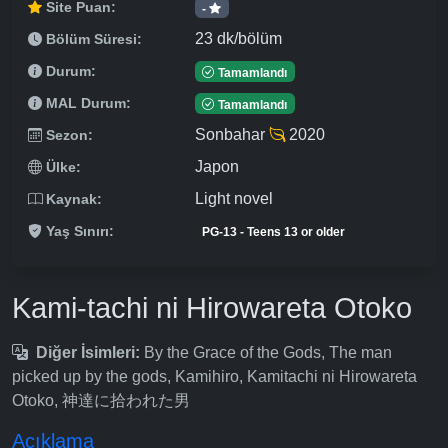
Site Puan:
-
23 dk/bölüm
Bölüm Süresi:
Durum:
Tamamlandı
MAL Durum:
Tamamlandı
Sonbahar
2020
Sezon:
Japon
Ülke:
Light novel
Kaynak:
Yaş Sınırı:
PG-13 - Teens 13 or older
Kami-tachi ni Hirowareta Otoko
Diğer İsimleri:
By the Grace of the Gods, The man
picked up by the gods, Kamihiro, Kamitachi ni Hirowareta
Otoko, 神達に拾われた男
Açıklama