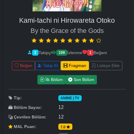
Kami-tachi ni Hirowareta Otoko
By the Grace of the Gods
Takipçi
İzlenme
Beğeni
3
199
1
Beğen
Takip Et
Fragman
Listeye Ekle
İlk Bölüm
Son Bölüm
Tip:
ANIME | TV
12
Bölüm Sayısı:
12
Çevrilen Bölüm:
MAL Puan:
7.0