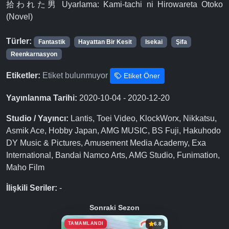
拾われた男 Uyarlama: Kami-tachi ni Hirowareta Otoko
(Novel)
Türler:
Fantastik
Hayattan Bir Kesit
Isekai
Şifa
Reenkarnasyon
Etiketler:
Etiket bulunmuyor
Etiket Öner
Yayınlanma Tarihi:
2020-10-04 - 2020-12-20
Studio / Yayıncı:
Lantis, Toei Video, KlockWorx, Nikkatsu,
Asmik Ace, Hobby Japan, AMG MUSIC, BS Fuji, Hakuhodo
DY Music & Pictures, Amusement Media Academy, Exa
International, Bandai Namco Arts, AMG Studio, Funimation,
Maho Film
İlişkili Seriler:
-
Sonraki Sezon
TAMAMLANDI
6.8