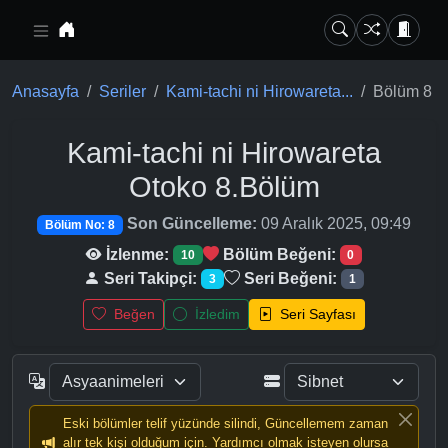
Ana içeriğe geç
Anasayfa
Seriler
Kami-tachi ni Hirowareta...
Bölüm 8
Kami-tachi ni Hirowareta
Otoko
8.Bölüm
Son Güncelleme:
09 Aralık 2025, 09:49
Bölüm No: 8
İzlenme:
Bölüm Beğeni:
10
0
Seri Takipçi:
Seri Beğeni:
3
1
Beğen
İzledim
Seri Sayfası
Eski bölümler telif yüzünde silindi, Güncellemem zaman
alır tek kişi olduğum için. Yardımcı olmak isteyen olursa