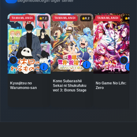
Beğenebileceğin diğer seriler
TAMAMLANDI
TAMAMLANDI
TAMAMLANDI
7.2
8.2
8.2
Kono Subarashii
Kyuujitsu no
No Game No Life:
Sekai ni Shukufuku
Warumono-san
Zero
wo! 3: Bonus Stage