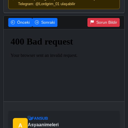
Telegram: @Lordgrim_01 ulaşabilir
Önceki
Sonraki
Sorun Bildir
FANSUB
A
Asyaanimeleri