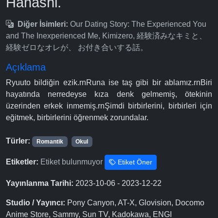
Hanashi.
Diğer İsimleri:
Our Dating Story: The Experienced You
and The Inexperienced Me, Kimizero, 経験済みなキミと、
経験ゼロなオレが、 お付き合いする話。
Açıklama
Ryuuto bildiğin ezik.rnRuna ise taş gibi bir ablamız.rnBiri
hayatında nerredeyse kıza denk gelmemiş, ötekinin
üzerinden erkek inmemiş.rnŞimdi birbirlerini, birbirleri için
eğitmek, birbirlerini öğrenmek zorundalar.
Türler:
Romantik
Okul
Etiketler:
Etiket bulunmuyor
Etiket Öner
Yayınlanma Tarihi:
2023-10-06 - 2023-12-22
Studio / Yayıncı:
Pony Canyon, AT-X, Glovision, Docomo
Anime Store, Sammy, Sun TV, Kadokawa, ENGI