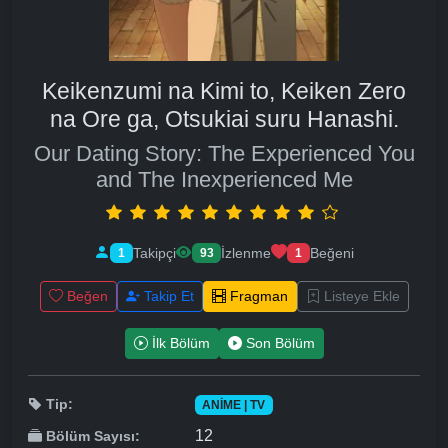
Keikenzumi na Kimi to, Keiken Zero
na Ore ga, Otsukiai suru Hanashi.
Our Dating Story: The Experienced You
and The Inexperienced Me
Takipçi
İzlenme
Beğeni
1
93
1
Beğen
Takip Et
Fragman
Listeye Ekle
İlk Bölüm
Son Bölüm
Tip:
ANIME | TV
12
Bölüm Sayısı: