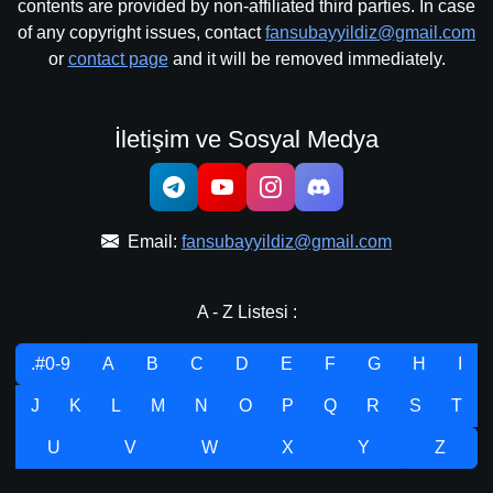
contents are provided by non-affiliated third parties. In case
of any copyright issues, contact
fansubayyildiz@gmail.com
or
contact page
and it will be removed immediately.
İletişim ve Sosyal Medya
Email:
fansubayyildiz@gmail.com
A - Z Listesi :
.#0-9
A
B
C
D
E
F
G
H
I
J
K
L
M
N
O
P
Q
R
S
T
U
V
W
X
Y
Z