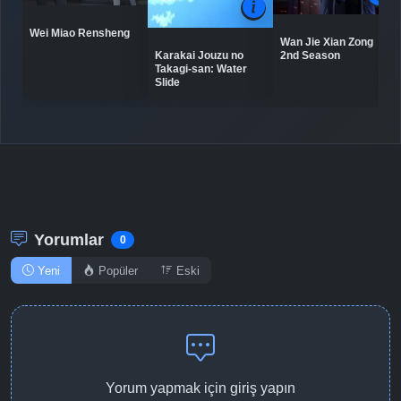
Wei Miao Rensheng
Wan Jie Xian Zong
Detaylar
İzle
Karakai Jouzu no
2nd Season
Bölüm No: 10
Takagi-san: Water
Slide
Detaylar
İzle
Bölüm No: 11
Detaylar
İzle
Bölüm No: 12
Yorumlar
0
Yeni
Popüler
Eski
Yorum yapmak için giriş yapın