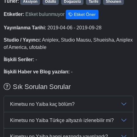
Türler:
Aksiyon
Ödüllü
Doğaüstü
Tarihi
Shounen
Etiketler:
Etiket bulunmuyor
Etiket Öner
Yayınlanma Tarihi:
2019-04-06 - 2019-09-28
Studio / Yayıncı:
Aniplex, Studio Mausu, Shueisha, Aniplex
of America, ufotable
İlişkili Seriler:
-
İlişkili Haber ve Blog yazıları:
-
Sık Sorulan Sorular
Kimetsu no Yaiba kaç bölüm?
Kimetsu no Yaiba Türkçe altyazılı izlenebilir mi?
Kimetsu no Yaiba hangi sezonda yayınlandı?