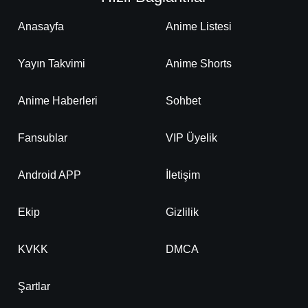
Detaylar
İzle
Bölüm No: 21
Anasayfa
Anime Listesi
Yayın Takvimi
Anime Shorts
Detaylar
İzle
Bölüm No: 22
Anime Haberleri
Sohbet
Detaylar
İzle
Bölüm No: 23
Fansublar
VIP Üyelik
Detaylar
İzle
Android APP
İletişim
Bölüm No: 24
Ekip
Gizlilik
Detaylar
İzle
Bölüm No: 25
KVKK
DMCA
Detaylar
İzle
Bölüm No: 26
Şartlar