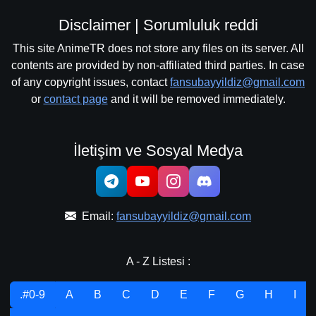
Disclaimer | Sorumluluk reddi
This site AnimeTR does not store any files on its server. All
contents are provided by non-affiliated third parties. In case
of any copyright issues, contact
fansubayyildiz@gmail.com
or
contact page
and it will be removed immediately.
İletişim ve Sosyal Medya
Email:
fansubayyildiz@gmail.com
A - Z Listesi :
.#0-9
A
B
C
D
E
F
G
H
I