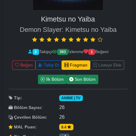
Kimetsu no Yaiba
Demon Slayer: Kimetsu no Yaiba
Takipçi
İzlenme
Beğeni
2
393
1
Beğen
Takip Et
Fragman
Listeye Ekle
İlk Bölüm
Son Bölüm
Tip:
ANIME | TV
26
Bölüm Sayısı:
26
Çevrilen Bölüm:
MAL Puan:
8.4