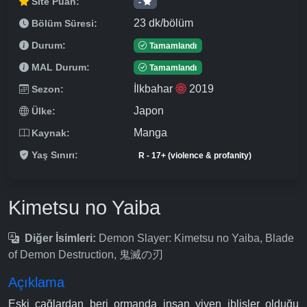
Site Puan:
-
23 dk/bölüm
Bölüm Süresi:
Durum:
Tamamlandı
MAL Durum:
Tamamlandı
İlkbahar
2019
Sezon:
Japon
Ülke:
Manga
Kaynak:
Yaş Sınırı:
R - 17+ (violence & profanity)
Kimetsu no Yaiba
Diğer İsimleri:
Demon Slayer: Kimetsu no Yaiba, Blade
of Demon Destruction, 鬼滅の刃
Açıklama
Eski çağlardan beri ormanda insan yiyen iblisler olduğu