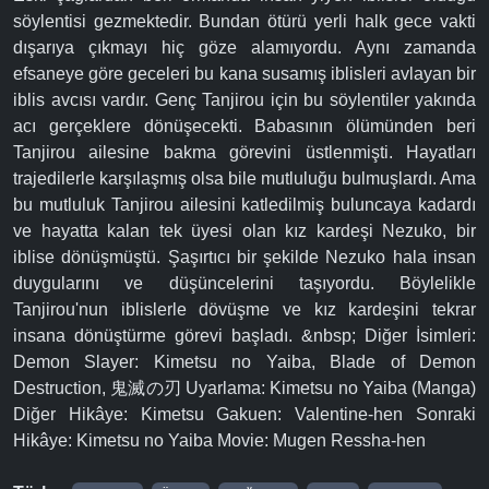
söylentisi gezmektedir. Bundan ötürü yerli halk gece vakti
dışarıya çıkmayı hiç göze alamıyordu. Aynı zamanda
efsaneye göre geceleri bu kana susamış iblisleri avlayan bir
iblis avcısı vardır. Genç Tanjirou için bu söylentiler yakında
acı gerçeklere dönüşecekti. Babasının ölümünden beri
Tanjirou ailesine bakma görevini üstlenmişti. Hayatları
trajedilerle karşılaşmış olsa bile mutluluğu bulmuşlardı. Ama
bu mutluluk Tanjirou ailesini katledilmiş buluncaya kadardı
ve hayatta kalan tek üyesi olan kız kardeşi Nezuko, bir
iblise dönüşmüştü. Şaşırtıcı bir şekilde Nezuko hala insan
duygularını ve düşüncelerini taşıyordu. Böylelikle
Tanjirou'nun iblislerle dövüşme ve kız kardeşini tekrar
insana dönüştürme görevi başladı. &nbsp; Diğer İsimleri:
Demon Slayer: Kimetsu no Yaiba, Blade of Demon
Destruction, 鬼滅の刃 Uyarlama: Kimetsu no Yaiba (Manga)
Diğer Hikâye: Kimetsu Gakuen: Valentine-hen Sonraki
Hikâye: Kimetsu no Yaiba Movie: Mugen Ressha-hen