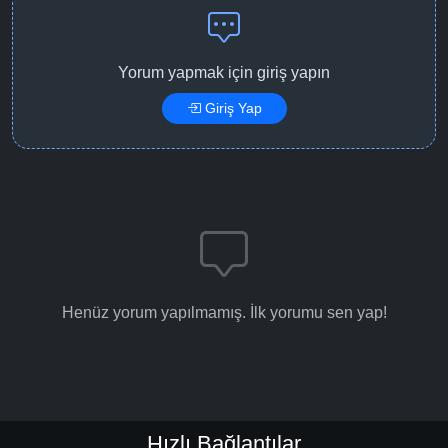
Detaylar
İzle
Bölüm No: 15
Yorum yapmak için giriş yapın
Giriş Yap
Detaylar
İzle
Bölüm No: 16
Detaylar
İzle
Bölüm No: 17
Detaylar
İzle
Bölüm No: 18
Henüz yorum yapılmamış. İlk yorumu sen yap!
Detaylar
İzle
Bölüm No: 19
Detaylar
İzle
Bölüm No: 20
Hızlı Bağlantılar