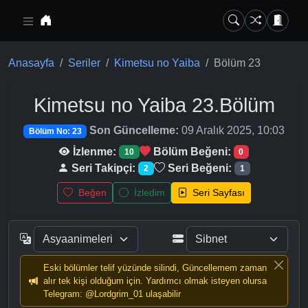
Ana içeriğe geç
Anasayfa
Seriler
Kimetsu no Yaiba
Bölüm 23
Kimetsu no Yaiba
23.Bölüm
Son Güncelleme:
09 Aralık 2025, 10:03
Bölüm No: 23
İzlenme:
Bölüm Beğeni:
10
0
Seri Takipçi:
Seri Beğeni:
2
1
Beğen
İzledim
Seri Sayfası
Eski bölümler telif yüzünde silindi, Güncellemem zaman
alır tek kişi olduğum için. Yardımcı olmak isteyen olursa
Telegram: @Lordgrim_01 ulaşabilir