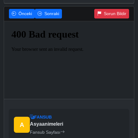
Önceki
Sonraki
Sorun Bildir
FANSUB
A
Asyaanimeleri
Fansub Sayfası