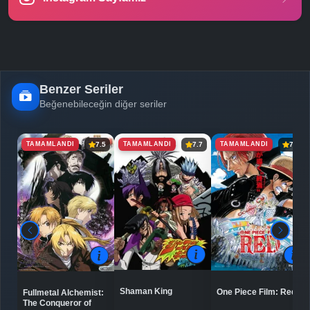
-
Bölüm No:
25
-
Bölüm No:
26
Benzer Seriler
Beğenebileceğin diğer seriler
TAMAMLANDI
TAMAMLANDI
TAMAMLANDI
7.5
7.7
7.8
Shaman King
One Piece Film: Red
Fullmetal Alchemist:
The Conqueror of