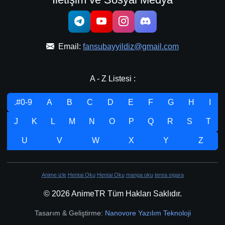
Email:
fansubayyildiz@gmail.com
A - Z Listesi :
.#0-9
A
B
C
D
E
F
G
H
I
J
K
L
M
N
O
P
Q
R
S
T
U
V
W
X
Y
Z
Anime izle
Hentai Oku
Hentai Oku
manga oku
terea sigara
© 2026 AnimeTR Tüm Hakları Saklıdır.
Tasarım & Geliştirme:
Nanovore Yazılım Teknoloji