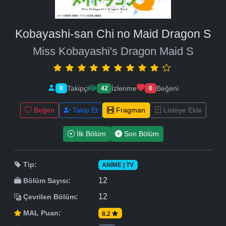
Kobayashi-san Chi no Maid Dragon S
Miss Kobayashi's Dragon Maid S
Takipçi
İzlenme
Beğeni
0
42
0
Beğen
Takip Et
Fragman
Listeye Ekle
İlk Bölüm
Son Bölüm
Tip:
ANIME | TV
12
Bölüm Sayısı:
12
Çevrilen Bölüm:
MAL Puan:
8.2