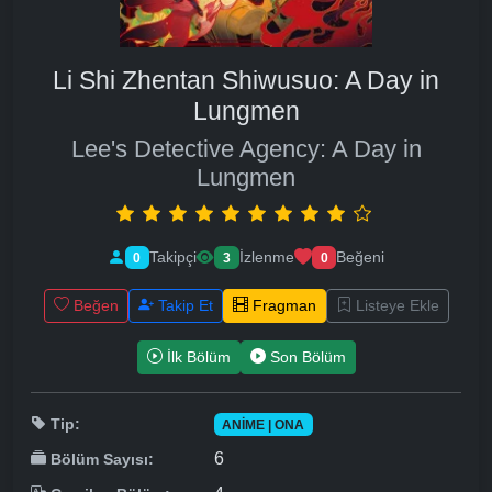
Li Shi Zhentan Shiwusuo: A Day in
Lungmen
Lee's Detective Agency: A Day in
Lungmen
Takipçi
İzlenme
Beğeni
0
3
0
Beğen
Takip Et
Fragman
Listeye Ekle
İlk Bölüm
Son Bölüm
Tip:
ANIME | ONA
6
Bölüm Sayısı: