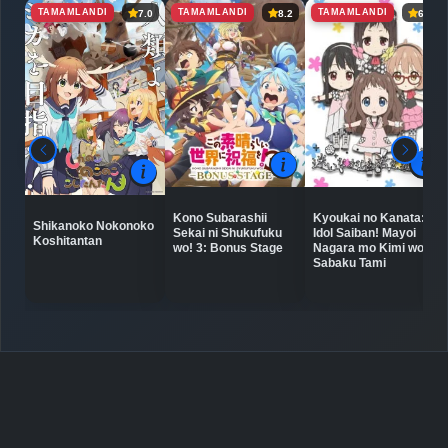
TAMAMLANDI
TAMAMLANDI
TAMAMLANDI
7.0
8.2
6.5
Kyoukai no Kanata:
Kono Subarashii
Shikanoko Nokonoko
Idol Saiban! Mayoi
Sekai ni Shukufuku
Koshitantan
Nagara mo Kimi wo
wo! 3: Bonus Stage
Sabaku Tami