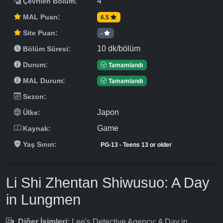
4
Çevrilen Bölüm:
MAL Puan:
6.5
Site Puan:
-
10 dk/bölüm
Bölüm Süresi:
Durum:
Tamamlandı
MAL Durum:
Tamamlandı
Sezon:
Japon
Ülke:
Game
Kaynak:
Yaş Sınırı:
PG-13 - Teens 13 or older
Li Shi Zhentan Shiwusuo: A Day
in Lungmen
Diğer İsimleri:
Lee's Detective Agency: A Day in