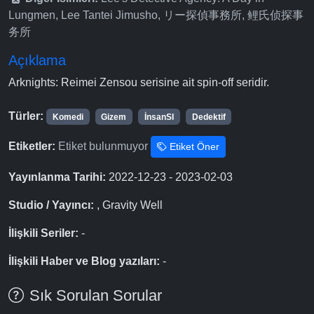
Lungmen, Lee Tantei Jimusho, リー探偵事務所, 鲤氏侦探事
务所
Açıklama
Arknights: Reimei Zensou serisine ait spin-off seridir.
Türler:
Komedi
Gizem
İnsanSI
Dedektif
Etiketler:
Etiket bulunmuyor
Etiket Öner
Yayınlanma Tarihi:
2022-12-23 - 2023-02-03
Studio / Yayıncı:
, Gravity Well
İlişkili Seriler:
-
İlişkili Haber ve Blog yazıları:
-
Sık Sorulan Sorular