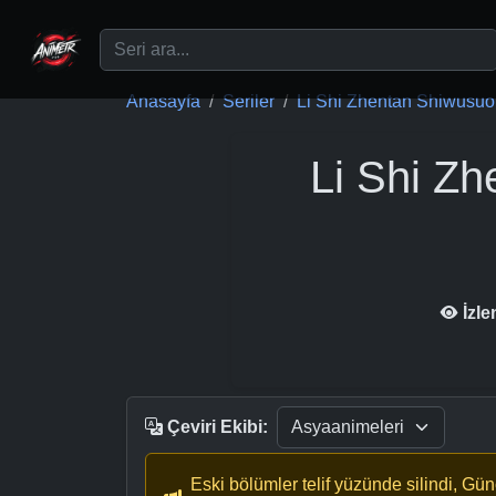
Ana içeriğe geç
Anasayfa
Seriler
Li Shi Zhentan Shiwusuo:
Li Shi Z
İzl
Çeviri Ekibi:
Eski bölümler telif yüzünde silindi, Gü