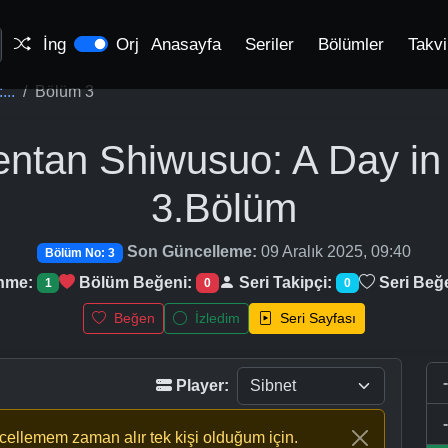
İng
Orj
Anasayfa
Seriler
Bölümler
Takv
...
Bölüm 3
hentan Shiwusuo: A Day i
3.Bölüm
Son Güncelleme:
09 Aralık 2025, 09:40
Bölüm No: 3
enme:
Bölüm Beğeni:
Seri Takipçi:
Seri Beğ
1
0
0
Beğen
İzledim
Seri Sayfası
Player:
ncellemem zaman alır tek kişi olduğum için.