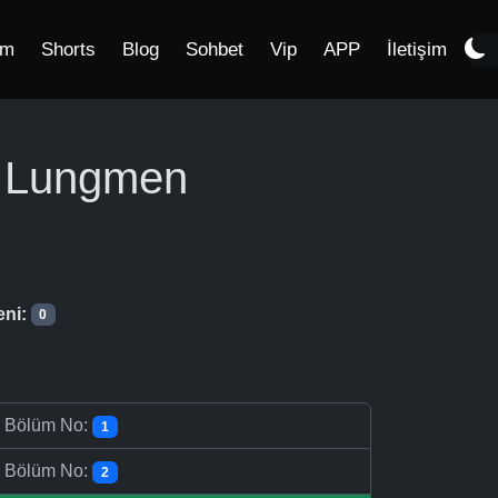
im
Shorts
Blog
Sohbet
Vip
APP
İletişim
n Lungmen
eni:
0
-
Bölüm No:
1
-
Bölüm No:
2