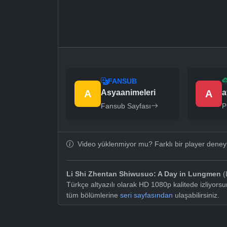
FANSUB
A
Asyaanimeleri
A
a
Fansub Sayfası
P
Video yüklenmiyor mu? Farklı bir player dene
Li Shi Zhentan Shiwusuo: A Day in Lungmen
(
Türkçe altyazılı olarak HD 1080p kalitede izliyor
tüm bölümlerine
seri sayfasından
ulaşabilirsiniz.