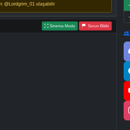
m: @Lordgrim_01 ulaşabilir
Sinema Modu
Sorun Bildir