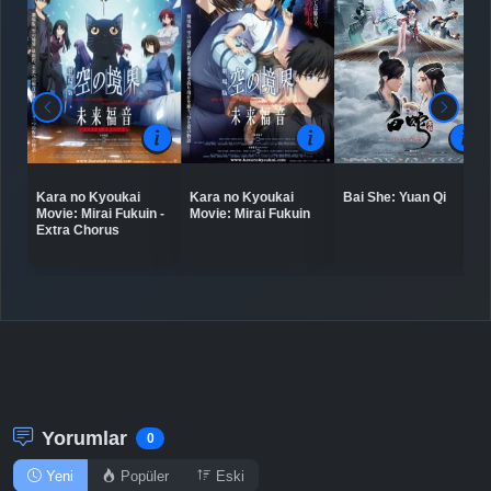
Detaylar
İzle
Bölüm No: 8
Detaylar
İzle
Bölüm No: 9
Kara no Kyoukai
Kara no Kyoukai
Bai She: Yuan Qi
Movie: Mirai Fukuin -
Movie: Mirai Fukuin
Detaylar
İzle
Bölüm No: 10
Extra Chorus
Detaylar
İzle
Bölüm No: 11
Detaylar
İzle
Bölüm No: 12
Yorumlar
0
Yeni
Popüler
Eski