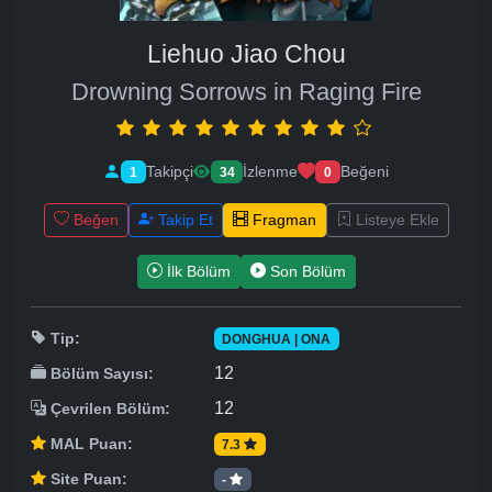
Liehuo Jiao Chou
Drowning Sorrows in Raging Fire
Takipçi
İzlenme
Beğeni
1
34
0
Beğen
Takip Et
Fragman
Listeye Ekle
İlk Bölüm
Son Bölüm
Tip:
DONGHUA | ONA
12
Bölüm Sayısı:
12
Çevrilen Bölüm:
MAL Puan:
7.3
Site Puan:
-