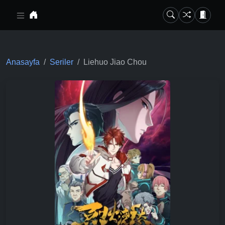
Ana içeriğe geç
Anasayfa
Seriler
Liehuo Jiao Chou