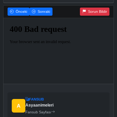
Önceki
Sonraki
Sorun Bildir
FANSUB
A
Asyaanimeleri
Fansub Sayfası