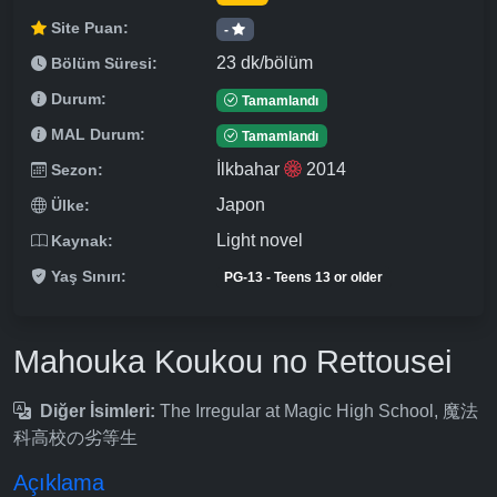
Site Puan:
-
23 dk/bölüm
Bölüm Süresi:
Durum:
Tamamlandı
MAL Durum:
Tamamlandı
İlkbahar
2014
Sezon:
Japon
Ülke:
Light novel
Kaynak:
Yaş Sınırı:
PG-13 - Teens 13 or older
Mahouka Koukou no Rettousei
Diğer İsimleri:
The Irregular at Magic High School, 魔法
科高校の劣等生
Açıklama