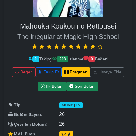
Mahouka Koukou no Rettousei
The Irregular at Magic High School
Takipçi
İzlenme
Beğeni
0
203
0
Beğen
Takip Et
Fragman
Listeye Ekle
İlk Bölüm
Son Bölüm
Tip:
ANIME | TV
26
Bölüm Sayısı:
26
Çevrilen Bölüm:
MAL Puan:
7.4