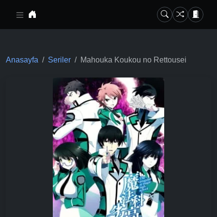
Ana içeriğe geç
Anasayfa
Seriler
Mahouka Koukou no Rettousei