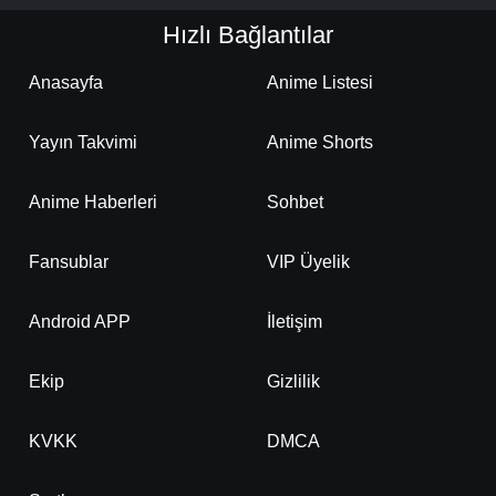
Hızlı Bağlantılar
Detaylar
İzle
Bölüm No: 21
Anasayfa
Anime Listesi
Yayın Takvimi
Anime Shorts
Detaylar
İzle
Bölüm No: 22
Anime Haberleri
Sohbet
Detaylar
İzle
Bölüm No: 23
Fansublar
VIP Üyelik
Detaylar
İzle
Android APP
İletişim
Bölüm No: 24
Ekip
Gizlilik
Detaylar
İzle
Bölüm No: 25
KVKK
DMCA
Detaylar
İzle
Bölüm No: 26