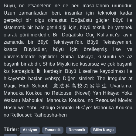
Büyü, ne efsanelerin ne de peri masallarının ürünüdür.
Uzun zamanlardan beri, insanlar için teknoloji kadar
gerçekçi bir olgu olmuştur. Doğaüstü güçler büyü ile
sistematik bir hale getirildiği için, büyü teknik bir yetenek
olarak görülmektedir. Bir Doğaüstü Güç Kullanıcı'sı aynı
zamanda bir Büyü Teknisyeni'dir. Büyü Teknisyenleri,
kısaca Büyücüler, büyü için özelleşmiş lise ve
üniversitelerde eğitilirler. Shiba Tatsuya, kusurulu ve az
başarılı bir abidir. Shiba Miyuki ise kusursuz ve çok başarılı
kız kardeşidir. İki kardeşin Büyü Lisesi'ne kaydolması ile
hikayemiz başlar. &nbsp; Diğer İsimleri: The Irregular at
Magic High School, 魔法科高校の劣等生 Uyarlama:
Mahouka Koukou no Rettousei (Novel) Yan Hikâye: Yoku
Wakaru Mahouka!, Mahouka Koukou no Rettousei Movie:
Hoshi wo Yobu Shoujo Sonraki Hikâye: Mahouka Koukou
no Rettousei: Raihousha-hen
Türler:
Aksiyon
Fantastik
Romantik
Bilim Kurgu