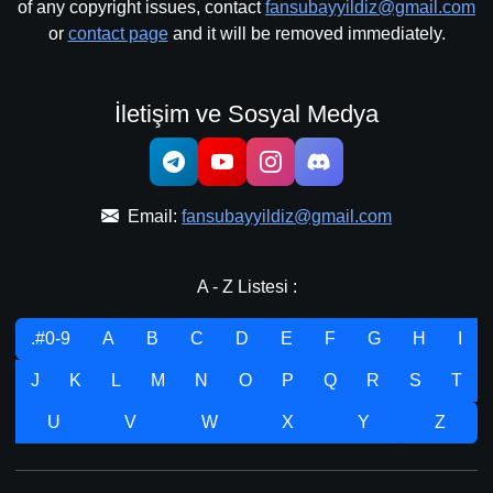
of any copyright issues, contact
fansubayyildiz@gmail.com
or
contact page
and it will be removed immediately.
İletişim ve Sosyal Medya
Email:
fansubayyildiz@gmail.com
A - Z Listesi :
.#0-9
A
B
C
D
E
F
G
H
I
J
K
L
M
N
O
P
Q
R
S
T
U
V
W
X
Y
Z