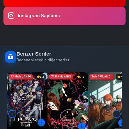
-
Bölüm No:
23
Instagram Sayfamız
-
Bölüm No:
24
-
Bölüm No:
25
-
Bölüm No:
26
Benzer Seriler
Beğenebileceğin diğer seriler
TAMAMLANDI
TAMAMLANDI
TAMAMLANDI
7.3
7.9
7.8