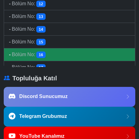
-
Bölüm No:
12
-
Bölüm No:
13
-
Bölüm No:
14
-
Bölüm No:
15
-
Bölüm No:
16
-
Bölüm No:
17
Topluluğa Katıl
-
Bölüm No:
18
-
Bölüm No:
19
Discord Sunucumuz
-
Bölüm No:
20
Telegram Grubumuz
-
Bölüm No:
21
-
Bölüm No:
22
YouTube Kanalımız