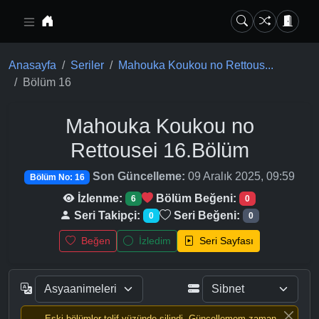
Ana içeriğe geç
Anasayfa
Seriler
Mahouka Koukou no Rettous...
Bölüm 16
Mahouka Koukou no
Rettousei
16.Bölüm
Son Güncelleme:
09 Aralık 2025, 09:59
Bölüm No: 16
İzlenme:
Bölüm Beğeni:
6
0
Seri Takipçi:
Seri Beğeni:
0
0
Beğen
İzledim
Seri Sayfası
Eski bölümler telif yüzünde silindi, Güncellemem zaman